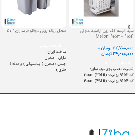
سبد البسه کف ریل آرامبند ملونی
سطل زباله ریلی دوقلو فراسازان 1502
Melloni 9153 – 9154
اطلاعات بیشتر
32,700,000
تومان
–
ساخت ایران
24,600,000
تومان
دارای 2 مخزن
انتخاب گزینه ها
جنس : مخزن ( پلاستیکی ) و بدنه (
قابلیت نصب روی درب سایز:
فلزی )
کد 9153 یونیت: 30cm (35Lit)
رنگ : طوسی
کد 9154 یونیت: 40cm (48Lit)
سایز : 42x28
عمق : 52
ارتفاع : 39