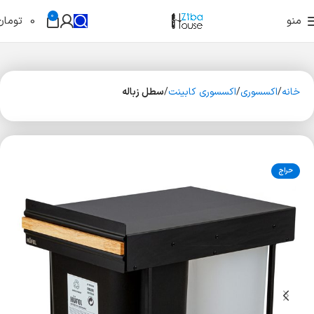
0
منو
0
تومان
خانه
اکسسوری
اکسسوری کابینت
سطل زباله
حراج