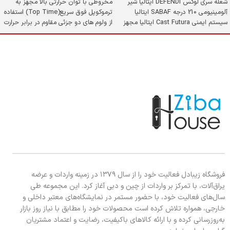
شعله سری لوکس DEFENDI ایتالیا شیر
مخروطی با توان حرارتی بالا مجهز به
آلومینیومی 210 درجه SABAF ایتالیا
ترموکوپل فوق سریع(Top Time) استفاده
سیستم ایمنی Cast Futura ایتالیا مجهز
از ولوم های دو جزئی مقاوم در برابر حرارت
به ولوم دو جزئی از جنس باکالیت (نسوز)
شیشه سکوریت مقاوم در برابر حرارت و
دارای چدنی های مقاوم در برابر حرارت و
ضربه
تغییر رنگ
فروشگاه زیبادل فعالیت خود را از سال ۱۳۷۹ در زمینه واردات و عرضه
یراق‌آلات، با تمرکز بر واردات از چین و دبی آغاز کرد. این مجموعه طی
سال‌های فعالیت خود، با حضور مستمر در نمایشگاه‌های معتبر داخلی و
خارجی، همواره تلاش کرده است محصولات خود را مطابق با نیاز روز بازار
به‌روزرسانی کرده و با ارائه کالاهای باکیفیت، رضایت و اعتماد مشتریان