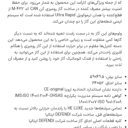
که از جمله ویژگی‌های کارآمد این محصول به شمار می‌رود. برای حفظ
امنیت بیشتر مصرف کننده در ساخت گاز رومیزی کن CAN کد M-422 از
قطع‌کننده یا همان ترموکوپل Ultra Rapid استفاده شده است که سیستم
ایمنی شعله‌های این گاز را دو چندان می‌کند.
ولوم‌های این گاز به در سمت راست تعبیه شده‌اند که به نسبت دیگر
گازها کمی متفاوت است و زیبایی خاصی را به این محصول می‌دهد؛ این
دسته کنترل‌ها مقاوم در برابر حرارت استفاده از این گاز رومیزی را هنگام
آشپزی راحت‌تر می‌کند. همچنین برای استفاده از این گاز می‌توانید به
راحتی با استفاده از فندک اتوماتیک گاز خود را روشن کنید و از مصرف آن
لذت ببرید.
سایز برش: 49.5×59
سایز اجاق: 52×64
دارنده نشان استاندارد اتحادیه اروپا CE-original
گواهی نامه سیستم مدیریت یکپارچه IMS:ISO 14001:2004-OHSAS
18001:2007-ISO 9001:2008
تمامی سرشعله‌ها جدید HE LUXE با راندمان حرارتی بالاتر نسبت به
سرشعله‌های قبل، ساخت شرکت DEFENDI ایتالیا
کلیه قطعات اصلی اجاق گاز ساخت شرکت DEFENDI ایتالیا
با نصب رایگان در سراسر کشور