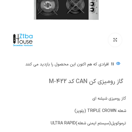
بزرگنمایی تصویر
11
افرادی که هم اکنون این محصول را بازدید می کنند
گاز رومیزی کن CAN کد M-422
گاز رومیزی شیشه ای
شعله TRIPLE CROWN (پلوپز)
ترموکوپل(سیستم ایمنی شعله)ULTRA RAPID