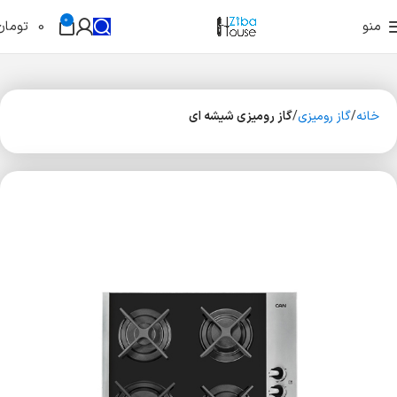
0
منو
0
تومان
خانه
گاز رومیزی
گاز رومیزی شیشه ای