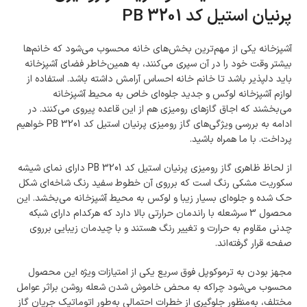
پرنیان استیل کد
PB 3201
آشپزخانه یکی از مهم‌ترین بخش‌های خانه محسوب می‌شود که خانم‌ها
بیشتر وقت خود را در آن سپری می‌کنند، به همین‌خاطر فضای آشپزخانه
باید دلپذیر باشد تا خانم خانه احساس آرامش داشته باشد. استفاده از
لوازم آشپزخانه لوکس و جدید جلوه‎‌ای خاص به محیط آشپزخانه
می‌بخشند که اجاق گازهای رومیزی هم از این قاعده پیروی می‌کنند. در
ادامه به بررسی ویژگی‌های گاز رومیزی پرنیان استیل کد PB 3201 خواهیم
پرداخت. با ما همراه باشید.
از لحاظ ظاهری گاز رومیزی پرنیان استیل کد PB 3201 دارای نمای شیشه‌
سکوریت مشکی رنگ است که برروی آن خطوط سفید رنگ شاخه‌ای شکل
حک شده و جلوه‌ای بسیار زیبا و لوکس به محیط آشپزخانه می‌بخشد. این
محصول 3 سرشعله با راندمان حرارتی بالا دارد که هرکدام دارای شبکه
چدنی مقاوم به حرارت و تغییر رنگ هستند و با چیدمان زیبایی برروی
صفحه قرار گرفته‌اند.
مجهز بودن به ترموکوپل فوق سریع یکی از امتیازات ویژه این محصول
محسوب می‌شود چراکه به محض خاموش شدن شعله روشن براثر عوامل
مختلف، به‌منظور جلوگیری از خطرات احتمالی به‌طور اتوماتیک جریان گاز