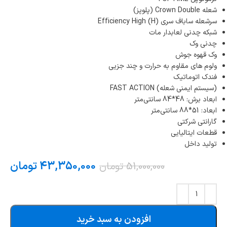
شعله Crown Double (پلوپز)
سرشعله ساباف سری (Efficiency High (H
شبکه چدنی لعابدار مات
چدنی وک
وک قهوه جوش
ولوم های مقاوم به حرارت و چند جزیی
فندک اتوماتیک
(سیستم ایمنی شعله) FAST ACTION
ابعاد برش: 48*84 سانتی‌متر
ابعاد: 51*88 سانتی‌متر
گارانتی شرکتی
قطعات ایتالیایی
تولید داخل
43,350,000
تومان
51,000,000
تومان
افزودن به سبد خرید