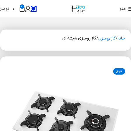
0
منو
0
تومان
خانه
گاز رومیزی
گاز رومیزی شیشه ای
حراج