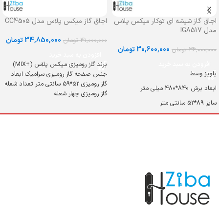
اجاق گاز شیشه ای توکار میکس پلاس
اجاق گاز میکس پلاس مدل CC4505
مدل IG8517
34,850,000
تومان
41,000,000
تومان
30,600,000
تومان
36,000,000
تومان
افزودن به سبد خرید
افزودن به سبد خرید
برند گاز رومیزی میکس پلاس (+MIX)
پلوپز وسط
جنس صفحه گاز رومیزی سرامیک ابعاد
گاز رومیزی 52*59 سانتی متر تعداد شعله
ابعاد برش 840*480 میلی متر
گاز رومیزی چهار شعله
سایز 89*52 سانتی متر
بالاترین کیفیت و توان حرارتی سرشعله در
اجاق گازهای ایرانی
ساخت و طراحی سرشعله مشابه شرکت
دیفندی ایتالیا
دارنده نشان استاندارد اتحادیه اروپا CE -
ORIGINAL
ترموکوپل (سیستم ایمنی شعله)
شبکه چدنی لعابدار مات + چدنی وک +
وک قهوه جوش