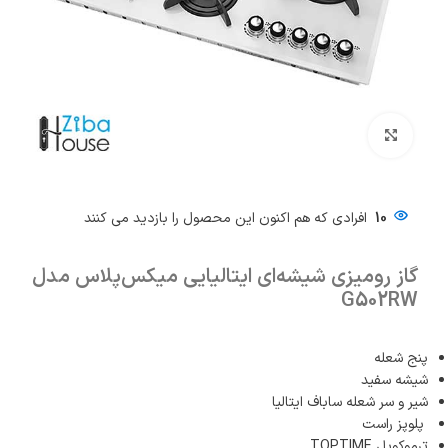
بزرگنمایی تصویر
10
افرادی که هم اکنون این محصول را بازدید می کنند
گاز رومیزی شیشه‌ای ایتالیایی میکس‌پلاس مدل
G502RW
پنج شعله
شیشه سفید
شیر و سر شعله ساباف ایتالیا
پلوپز راست
ترموکوپل TOPTIME