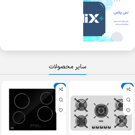
سایر محصولات
حراج
حراج