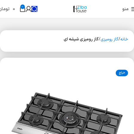
0
منو
0
تومان
خانه
گاز رومیزی
گاز رومیزی شیشه ای
حراج