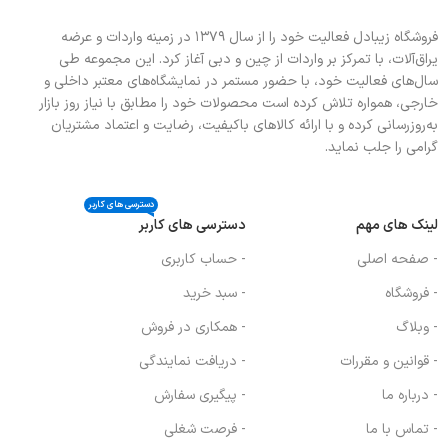
دسته کنترل های مقاوم به حرارت و چند
شبکه چدنی لعابدار مات + چدنی وک +
جزیی
وک قهوه جوش
فروشگاه زیبادل فعالیت خود را از سال ۱۳۷۹ در زمینه واردات و عرضه
فندک اتوماتیک دارای برچسب انرژی A
دسته کنترل های مقاوم به حرارت و چند
یراق‌آلات، با تمرکز بر واردات از چین و دبی آغاز کرد. این مجموعه طی
جزیی
سال‌های فعالیت خود، با حضور مستمر در نمایشگاه‌های معتبر داخلی و
فندک اتوماتیک دارای برچسب انرژی A
خارجی، همواره تلاش کرده است محصولات خود را مطابق با نیاز روز بازار
به‌روزرسانی کرده و با ارائه کالاهای باکیفیت، رضایت و اعتماد مشتریان
گرامی را جلب نماید.
دسترسی های کاربر
لینک های مهم
دسترسی های کاربر
- صفحه اصلی
- حساب کاربری
- فروشگاه
- سبد خرید
- وبلاگ
- همکاری در فروش
- قوانین و مقررات
- دریافت نمایندگی
- درباره ما
- پیگیری سفارش
- تماس با ما
- فرصت شغلی