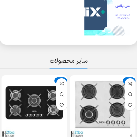
سایر محصولات
حراج
حراج