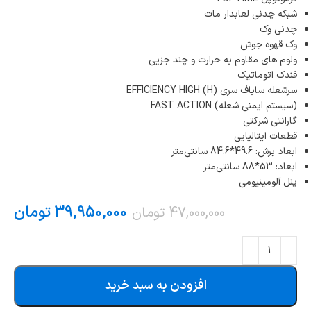
شبکه چدنی لعابدار مات
چدنی وک
وک قهوه جوش
ولوم های مقاوم به حرارت و چند جزیی
فندک اتوماتیک
سرشعله ساباف سری (EFFICIENCY HIGH (H
(سیستم ایمنی شعله) FAST ACTION
گارانتی شرکتی
قطعات ایتالیایی
ابعاد برش: 49.6*84.6 سانتی‌متر
ابعاد: 53*88 سانتی‌متر
پنل آلومینیومی
39,950,000
تومان
47,000,000
تومان
افزودن به سبد خرید