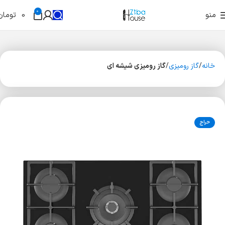
0
منو
0
تومان
خانه
گاز رومیزی
گاز رومیزی شیشه ای
حراج