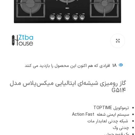
بزرگنمایی تصویر
18
افرادی که هم اکنون این محصول را بازدید می کنند
گاز رومیزی شیشه‌ای ایتالیایی میکس‌پلاس مدل
G514
ترموکوپل TOPTIME
سیستم ایمنی شعله Action Fast
شبکه چدنی لعابدار مات
چدنی وک
وک قهوه جوش