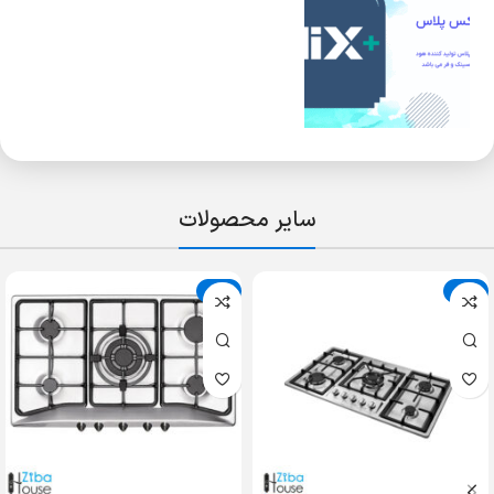
سایر محصولات
حراج
حراج