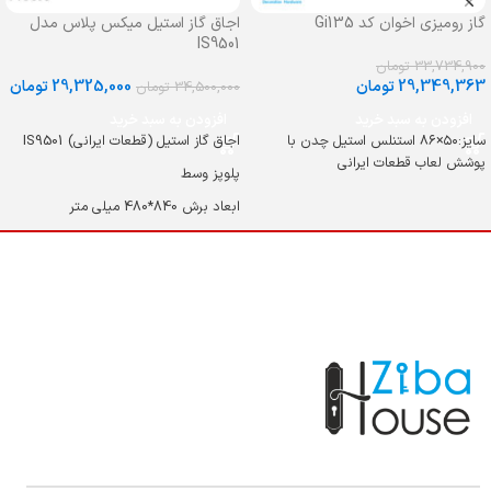
گاز رومیزی اخوان کد Gi135
اجاق گاز استیل میکس پلاس مدل
IS9501
33,734,900
تومان
29,349,363
تومان
29,325,000
تومان
34,500,000
تومان
افزودن به سبد خرید
افزودن به سبد خرید
سایز:۵۰×۸۶ استنلس استیل چدن با
اجاق گاز استیل (قطعات ایرانی) IS9501
پوشش لعاب قطعات ایرانی
پلوپز وسط
ابعاد برش 840*480 میلی متر
سلیز 50*86 سانتی متر
جنس رویه استیل ضد زنگ و لعاب دار
جنس رویه لعاب دار
شعله TRIPLE CROWN (پلوپز)
ترموکوپل (سیستم ایمنی شعله) ULTRA
RAPID
شبکه چدنی لعابدار مات + چدنی وک
قهوه جوش
دسته کنترل های مقاوم به حرارت و چند