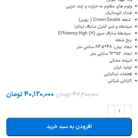
ولوم های مقاوم به حرارت و چند جزیی
فندک اتوماتیک
شعله Crown Double ( پلوپز)
سرشعله و شیر کنترل ساباف ایتالیا
سرشعله ساباف سری (Efficiency High (H
پنج شعله
ابعاد برش: 48*84.5 سانتی متر
ابعاد: 52*92 سانتی متر
شیشه مشکی
تولید ایران
قطعات ایتالیایی
گارانتی شرکتی
40,120,000
تومان
47,200,000
تومان
افزودن به سبد خرید