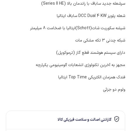
سرشعله جدید ساباف با راندمان بالا (Series II HE)
شعله پلوپز DCC Dual 4 KW ساباف ایتالیا
شیشه سکوریت شات(Schott)ایتالیا با ضخامت 8 میلیمتر
شبکه چدنی 3 تکه مشکی مات
دارای سیستم هوشمند قطع گاز (ترموکوپل)
مجهز به آخرین تکنولوژی انشعابات آلومینیومی یکپارچه
فندک همزمان الکتریکی Top Time ایتالیا
ولوم دو جزئی
گارانتی اصالت و سلامت فیزیکی کالا