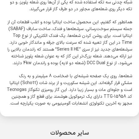
شبکه چدنی سه تکه استفاده شده که یکی از آن‌ها روی شعله پلوپز، و دو
تکه دیگر روی شعله‌های مجاور در دو طرف گاز قرار می‌گیرند.
همانطور که گفتیم، این محصول ساخت ایتالیا بوده و اغلب قطعات آن از
جمله سیستم سوخت‌رسانی، سرشعله‌ها و فندک، ساخت ساباف (SABAF)
ایتالیا است. برای روشن کردن شعله‌ها، یک فندک الکتریکی از نوع Top
Time در این گاز تعبیه شده که سرعت بالای جرقه و ماندگار خوبی دارد.
سرشعله‌های جدید نیز از سری “Series ll HE” هستند که راندمان بالایی را
نیز ارائه می‌دهند. شعله بزرگ‌تر این گاز که به عنوان شعله پلوپز شناخته
می‌شود، از نوع DCC Dual (شعله دو لایه) بوده و راندمان 4kw دارند.
شعله‌ها، روی یک صفحه شیشه‌ای با ضخامت 8 میلیمتر و به رنگ
مشکی قرار گرفته‌اند. این شیشه سکوریت و از برند شات (Schott) ایتالیا
است و جلوه‌ای مات و بسیار زیبا دارد. این گاز رومیزی تکنوگاز Tecnogas
کد TTG-15958 دارای یک ترموکوپل هوشمند برای قطع گاز و همچنین
مجهز به آخرین تکنولوژی انشعابات آلومینیومی به صورت یکپارچه است.
سایر محصولات