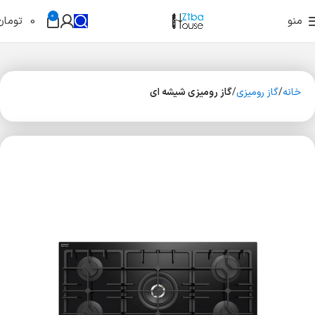
0
منو
0
تومان
خانه
گاز رومیزی
گاز رومیزی شیشه ای