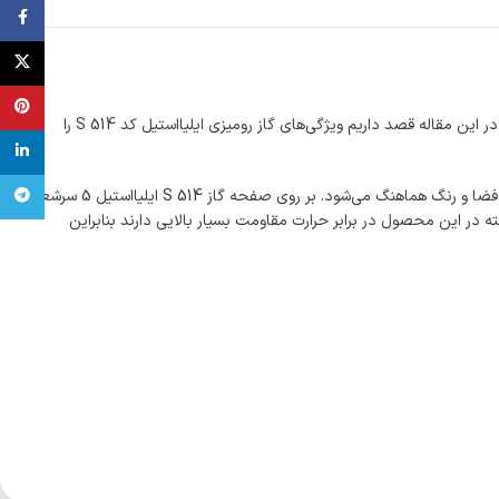
ebook
X
terest
در عصر نوین وجود گاز رومیزی در طرح‌ها و رنگ متنوع به زیباسازی فضای آشپزخانه کمک بسیاری می‌کند به‌گونه‌ای می‌تواند فضا را دلنشین و آرام نشان دهد. در این مقاله قصد داریم ویژگی‌های گاز رومیزی ایلیااستیل کد S 514 را
inkedin
از لحاظ ظاهری گاز رومیزی ایلیااستیل کد S 514 طراحی بسیار زیبا و مدرنی دارد. صفحه این محصول از جنس استیل مقاوم به خش و زنگ است که با هرنوع فضا و رنگ هماهنگ می‌شود. بر روی صفحه گاز S 514 ایلیااستیل 5 سرشعله
تلگرام
ته در این محصول در برابر حرارت مقاومت بسیار بالایی دارند بنابراین