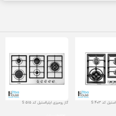
تیل کد S 403
گاز رومیزی ایلیااستیل کد S 515
اطلاعات بیشتر