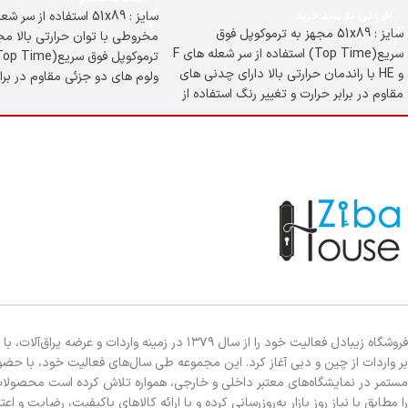
افزودن به سبد خرید
سایز : 51x89 استفاده از سر
سایز : 51x89 مجهز به ترموکوپل فوق
مخروطی با توان حرارتی بالا مج
سریع(Top Time) استفاده از سر شعله های F
و HE با راندمان حرارتی بالا دارای چدنی های
ولوم های دو جزئی مقاوم در براب
مقاوم در برابر حرارت و تغییر رنگ استفاده از
استفاده از استیل ضدخش و زن
ورق استنلس استیل 304 ضخامت رویه
استیل 0/8 میلیمتر
فروشگاه زیبادل فعالیت خود را از سال ۱۳۷۹ در زمینه واردات و عرضه یراق‌آلات
بر واردات از چین و دبی آغاز کرد. این مجموعه طی سال‌های فعالیت خود، با حضو
مستمر در نمایشگاه‌های معتبر داخلی و خارجی، همواره تلاش کرده است محصولا
را مطابق با نیاز روز بازار به‌روزرسانی کرده و با ارائه کالاهای باکیفیت، رضایت و اعت