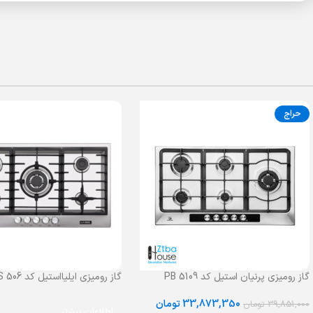
حراج
گاز رومیزی پرنیان استیل کد PB 5109
گاز رومیزی ایلیااستیل کد S 506
33,873,350
تومان
39,851,000
تومان
اطلاعات بیشتر