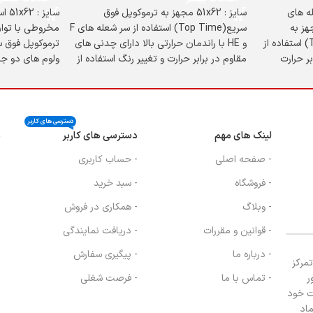
 شعله های
سایز : 51x62 مجهز به ترموکوپل فوق
سایز
هز به
سریع(Top Time) استفاده از سر شعله های F
مخروطی با توان
ترموکوپل فوق سریع(Top Time) استفاده از
و HE با راندمان حرارتی بالا دارای چدنی های
ر حرارت
مقاوم در برابر حرارت و تغییر رنگ استفاده از
ولوم های دو جزئ
گ
ورق استنلس استیل 304 ضخامت رویه
استفاده از اس
استیل 0/8 میلیمتر
دسترسی های کاربر
لینک های مهم
دسترسی های کاربر
ن
- صفحه اصلی
- حساب کاربری
- فروشگاه
- سبد خرید
- وبلاگ
- همکاری در فروش
- قوانین و مقررات
- دریافت نمایندگی
- درباره ما
- پیگیری سفارش
، با تمرکز
ر
- تماس با ما
- فرصت شغلی
ت خود
ماد