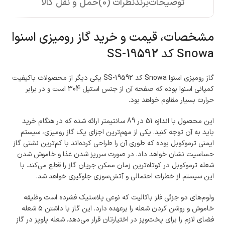
توضیحات
برند
نظرات (0)
حمل و نقل کالا
مشخصات، قیمت و خرید گاز رومیزی اسنوا
Snowa کد SS-19592
گاز رومیزی اسنوا Snowa کد SS-19592 یکی دیگر از محصولات باکیفیت
کمپانی اسنوا بوده که صفحه آن از جنس استیل 304 است و در برابر
حرارت بسیار مقاوم خواهد بود.
این محصول با اندازه 51 در 89 سانتیمتر ارائه شده که در هنگام خرید
باید به آن توجه کنید. یکی از مهم‌ترین اجزای یک گاز رومیزی، سیستم
ایمنی ترموکوبل بوده که طوری آن را طراحی کرده‌اند با کم‌ترین نشتی گاز
حساسیت نشان خواهد داد. در صورت سرریز شدن غذا و خاموش شدن
شعله ترموکوبل در کوتاه‌ترین زمان ممکن جریان گاز را قطع می‌کند. با
این سیستم از خطرات احتمالی و آتش‌سوزی جلوگیری خواهد شد.
ولوم‌های دو جزئی فلز باکالیت که نوعی پلاستیک فشرده است وظیفه
خاموش و روشن کردن شعله را برعهده دارد. این گاز با داشتن 5 شعله
فضای لازم را برای پخت‌وپز در اختیارتان قرار می‌دهد. شعله پلوپز در گاز