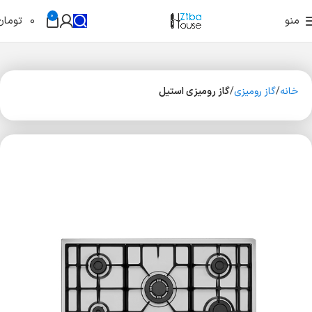
0
منو
0
تومان
خانه
گاز رومیزی
گاز رومیزی استیل