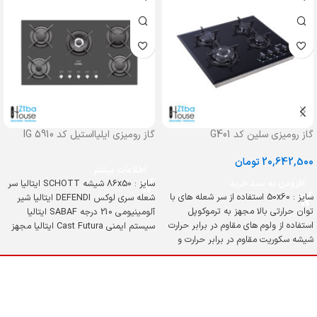
گاز رومیزی سلین کد G401
گاز رومیزی ایلیااستیل کد IG 5910
20,642,500
تومان
اطلاعات بیشتر
افزودن به سبد خرید
سایز : 86x50 شیشه SCHOTT ایتالیا سر
سایز : 50x60 استفاده از سر شعله های با
شعله سری لوکس DEFENDI ایتالیا شیر
توان حرارتی بالا مجهز به ترموکوپل
آلومینیومی 210 درجه SABAF ایتالیا
استفاده از ولوم های مقاوم در برابر حرارت
سیستم ایمنی Cast Futura ایتالیا مجهز
شیشه سکوریت مقاوم در برابر حرارت و
به ولوم دو جزئی از جنس باکالیت (نسوز)
ضربه
دارای چدنی های مقاوم در برابر حرارت و
تغییر رنگ