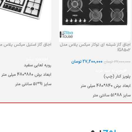
اجاق گاز شیشه ای توکار میکس پلاس مدل
اجاق گاز استیل میکس پلاس مدل 8MW
IG8502
اطلاعات بیشتر
27,200,000
تومان
32,000,000
تومان
رویه لعابی سفید
افزودن به سبد خرید
ابعاد برش 880*480 میلی متر
پلوپز کنار (چپ)
سایز 91*51 سانتی متر
ابعاد برش 840*480 میلی متر
جنس رویه استیل ضد زنگ و لعا
سایز 88*51 سانتی متر
جنس رویه لعاب دار
بالاترین کیفیت و توان حرارتی سرشعله در
اجاق گازهای ایرانی
شعله PLE CROWN
شیر کنترل ساباف ایتالیا
ساخت و طراحی سرشعله مشابه شرکت
دیفندی ایتالیا