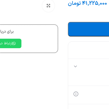
41,225,000
تومان
بزرگنمایی تصویر
برای دریا
ارتباط د