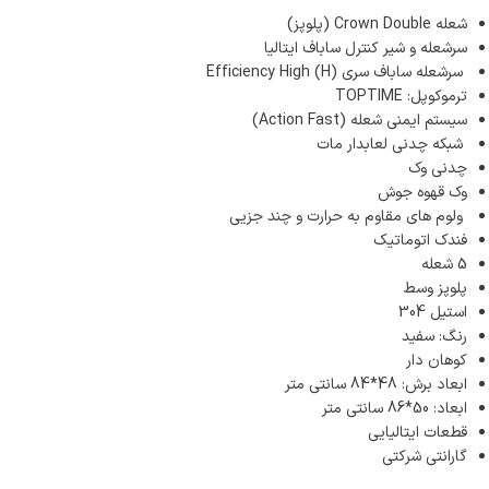
لولا درب
شعله Crown Double (پلوپز)
سرشعله و شیر کنترل ساباف ایتالیا
سرشعله ساباف سری (Efficiency High (H
ترموکوپل: TOPTIME
سیستم ایمنی شعله (Action Fast)
شبکه چدنی لعابدار مات
چدنی وک
وک قهوه جوش
ولوم های مقاوم به حرارت و چند جزیی
فندک اتوماتیک
5 شعله
پلوپز وسط
استیل 304
رنگ: سفید
کوهان دار
ابعاد برش: 48*84 سانتی متر
ابعاد: 50*86 سانتی متر
قطعات ایتالیایی
گارانتی شرکتی