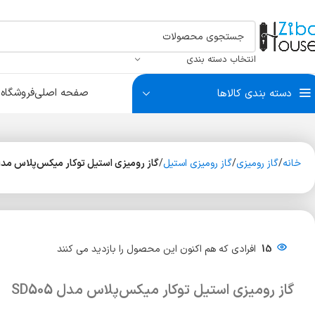
انتخاب دسته بندی
صفحه اصلی
فروشگاه
ب
دسته بندی کالاها
سبد البسه
بست آتاژور
درکوب و چشمی
سیلندر
سبد ریلی
بست آینه و شیشه
بست لو
سبد سو
ضربه گی
خانه
گاز رومیزی
گاز رومیزی استیل
گاز رومیزی استیل توکار میکس‌پلاس مدل 505
سیلندر آپارتمانی
سیلندر سرویس
سیلندر سوئیچی
15
افرادی که هم اکنون این محصول را بازدید می کنند
گاز رومیزی استیل توکار میکس‌پلاس مدل SD505