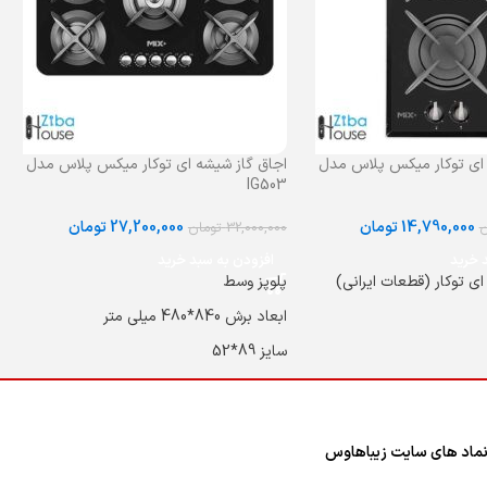
 ای توکار میکس پلاس مدل
اجاق گاز شیشه ای توکار میکس پلاس مدل
IG503
14,790,000
تومان
27,200,000
تومان
ن
32,000,000
تومان
 خرید
افزودن به سبد خرید
ای توکار (قطعات ایرانی)
پلوپز وسط
ابعاد برش 840*480 میلی متر
سایز 89*52
بالاترین کیفیت و توان حرارتی سرشعله در
اجاق گازهای ایرانی
 و توان حرارتی سرشعله در
ساخت و طراحی سرشعله مشابه شرکت
ماد های سایت زیباهاوس
انی
دیفندی ایتالیا