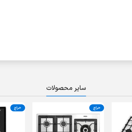
سایر محصولات
حراج
حراج