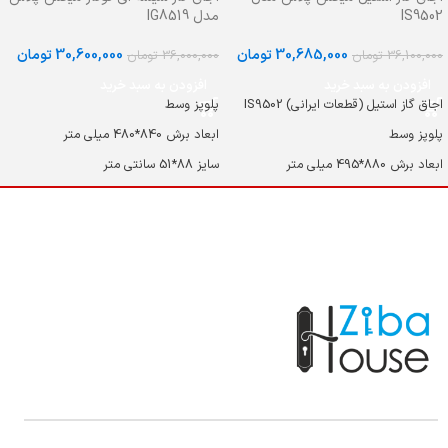
IS9502
مدل IG8519
30,685,000
تومان
30,600,000
تومان
36,100,000
تومان
36,000,000
تومان
افزودن به سبد خرید
افزودن به سبد خرید
اجاق گاز استیل (قطعات ایرانی) IS9502
پلوپز وسط
پلوپز وسط
ابعاد برش 840*480 میلی متر
ابعاد برش 880*495 میلی متر
سایز 88*51 سانتی متر
سلیز 91*51 سانتی متر
بالاترین کیفیت و توان حرارتی سرشعله در
اجاق گازهای ایرانی
جنس رویه استیل ضد زنگ و لعاب دار
ساخت و طراحی سرشعله مشابه شرکت
جنس رویه لعاب دار
دیفندی ایتالیا
شعله TRIPLE CROWN (پلوپز)
دارنده نشان استاندارد اتحادیه اروپا CE -
ترموکوپل (سیستم ایمنی شعله) ULTRA
ORIGINAL
RAPID
ترموکوپل (سیستم ایمنی شعله)
شبکه چدنی لعابدار مات + چدنی وک
شبکه چدنی لعابدار مات + چدنی وک +
قهوه جوش
وک قهوه جوش
دسته کنترل های مقاوم به حرارت و چند
دسته کنترل های مقاوم به حرارت و چند
جزیی
جزیی