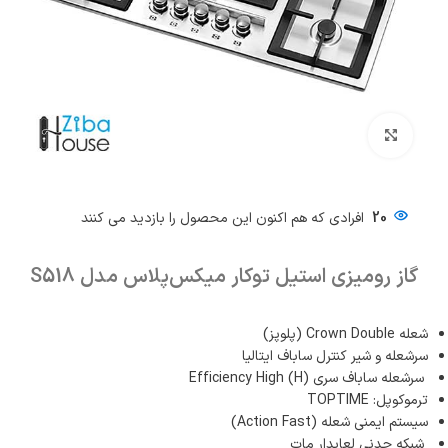
بزرگنمایی تصویر
20
افرادی که هم اکنون این محصول را بازدید می کنند
گاز رومیزی استیل توکار میکس‌پلاس مدل S518
شعله Crown Double (پلوپز)
سرشعله و شیر کنترل ساباف ایتالیا
سرشعله ساباف سری (Efficiency High (H
ترموکوپل: TOPTIME
سیستم ایمنی شعله (Action Fast)
شبکه چدنی لعابدار مات