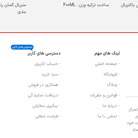
باکتریال
ساخت ترکیه وزن : 400ML
متریال آلمان 
بندی
دسترسی های کاربر
لینک های مهم
دسترسی های کاربر
ن
- صفحه اصلی
- حساب کاربری
- فروشگاه
- سبد خرید
- وبلاگ
- همکاری در فروش
- قوانین و مقررات
- دریافت نمایندگی
- درباره ما
- پیگیری سفارش
، با تمرکز
ر
- تماس با ما
- فرصت شغلی
ت خود
ماد