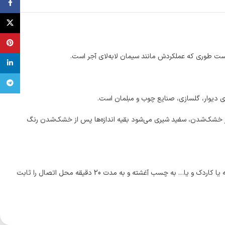
ebook
X
terest
ت طوری که عملکردش مانند سیمان لابه‌لای آجر است.
inkedin
تلگرام
ی دیوار، گلسازی، صنایع چوب و مبلمان است.
استیکی و در حجم‌های مختلف 420 گرم، 720 گرم، 4 کیلوگرم و 22 کیلوگرم است. به جز حجم 420 گرمی که پس از خشک‌شدن، سفید شیری می‌شود بقیه اندازه‌ها پس از خشک‌شدن رنگ
هنگام استفاده از چسب باید دقت کنید حجم خیلی زیادی استفاده نکنید تا از محل اتصال بیرون نزند. محل مورد نظر را کاملا تمیز نموده و سپس بوسیله فرچه یا کاردک و یا… به چسب آغشته و به مدت 20 دقیقه محل اتصال را ثابت