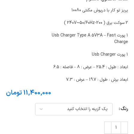
پریز تو کار با درپوش مگنتی 10080
2 سوکت برق ( 200-240V~50/60Hz )
1 پورت Usb Charger Type A 5V3A – Fast
Charge
1 پورت Usb Charger
ابعاد : طول : 25.4 – عرض : 8 – فاصله : 6.5
ابعاد برش : طول : 19.7 – عرض : 7.3
11,400,000
تومان
رنگ