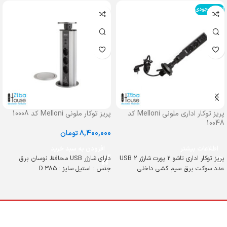
اتمام موجودی
پریز توکار اداری ملونی Melloni کد
پریز توکار ملونی Melloni کد 10008
10048
8,400,000
تومان
اطلاعات بیشتر
افزودن به سبد خرید
پریز توکار اداری تاشو 2 پورت شارژر USB 2
دارای شارژر USB محافظ نوسان برق
عدد سوکت برق سیم کشی داخلی
جنس : استیل سایز : D:385