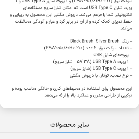
سوکت برق (200-240V~50/60Hz) و 1 پورت شارژر USB Type A و 1
پورت شارژر USB Type C است که امکان شارژ سریع دستگاه‌های
الکترونیکی شما را فراهم می‌کند. درپوش مگنتی این محصول به زیبایی و
حفظ تمیزی کمک کرده و از آن در برابر گرد و غبار و آلودگی محافظت
می‌کند.
– رنگ: Black Brush، Silver Brush
– تعداد سوکت برق: 2 عدد (200-240V~50/60Hz)
– پورت‌های شارژر USB:
– 1 پورت USB Type A (5V 3A – شارژ سریع)
– 1 پورت USB Type C (شارژ سریع)
– نوع نصب: توکار، با درپوش مگنتی
این محصول برای استفاده در محیط‌های کاری و خانگی مناسب بوده و
ترکیبی از طراحی مدرن و عملکرد بالا را ارائه می‌دهد.
سایر محصولات