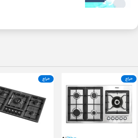
حراج
حراج