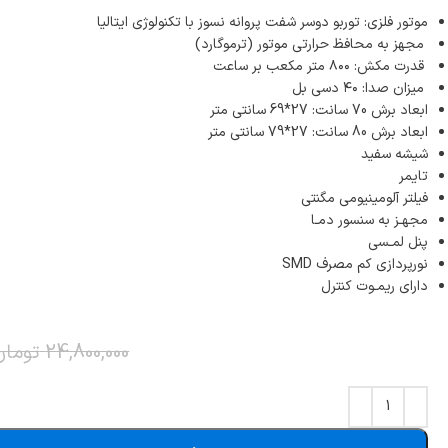
لولا درب
موتور فلزی: توربو دوسر شفت پروانه نسوز با تکنولوژی ایتالیا
مجهز به محافظ حرارتی موتور (ترموگارد)
قدرت مکش: ۸۰۰ متر مکعب بر ساعت
میزان صدا: ۴۰ دسی بل
ابعاد برش 70 سانت: 27*69 سانتی متر
ابعاد برش 80 سانت: 27*79 سانتی متر
شیشه سفید
تایمر
فیلتر آلومینیومی مگنتی
مجهـز به سنسور دمـا
پنل لمـسی
نورپردازی کم مصرف SMD
دارای ریمـوت کنترل
24,800,000
تومان