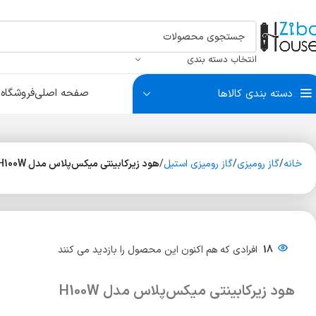
انتخاب دسته بندی
صفحه اصلی
فروشگاه
ب
دسته بندی کالاها
سبد البسه
بست آتاژور
درکوب و چشمی
سیلندر
سبد ریلی
بست آینه و شیشه
بست لو
سبد سو
ضربه گی
خانه
گاز رومیزی
گاز رومیزی استیل
هود زیرکابینتی میکس‌پلاس مدل H100W
سیلندر آپارتمانی
سیلندر سرویس
سیلندر سوئیچی
18
افرادی که هم اکنون این محصول را بازدید می کنند
هود زیرکابینتی میکس‌پلاس مدل H100W