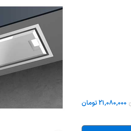
21,080,000
تومان