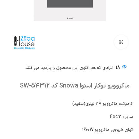
بزرگنمایی تصویر
18
افرادی که هم اکنون این محصول را بازدید می کنند
ماکروویو توکار اسنوا Snowa کد SW-54312
کامپکت ماکروویو 38 لیتری(سفید)
سایز : 45cm
توان خروجی ماکروویو 1600W