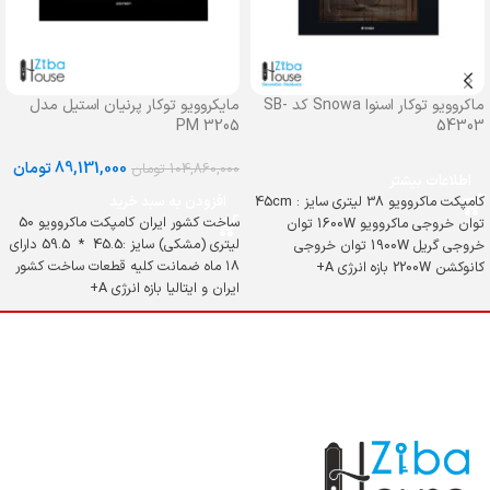
ماکروویو توکار اسنوا Snowa کد SB-
مایکروویو توکار پرنیان استیل مدل
PM 3205
54303
89,131,000
تومان
104,860,000
تومان
اطلاعات بیشتر
کامپکت ماکروویو 38 لیتری سایز : 45cm
افزودن به سبد خرید
ساخت کشور ایران کامپکت ماکروویو 50
توان خروجی ماکروویو 1600W توان
لیتری (مشکی) سایز :45.5 * 59.5 دارای
خروجی گریل 1900W توان خروجی
۱۸ ماه ضمانت کلیه قطعات ساخت کشور
کانوکشن 2200W بازه انرژی A+
ایران و ایتالیا بازه انرژی A+