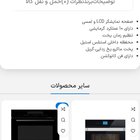
توضیحات
برند
نظرات (0)
حمل و نقل کالا
صفحه نمایشگر LCD و لمسی
دارای 10 عملکرد گرمایشی
تنظیم زمان پخت
محفظه داخلی استنلس استیل
پخت ماکرو،یخ زدایی،گریل
دارای فن کانوکشن
سایر محصولات
حراج