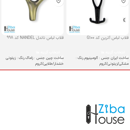
قلاب لباس آترین کد G100
قلاب لباس ناندل NANDEL کد 998
انتخاب گزینه ها
انتخاب گزینه ها
ساخت ایران جنس : آلومینیوم رنگ :
ساخت چین جنس : زاماک رنگ : زیتونی
مشکی/زیتونی/کروم
خشدار/طلایی/کروم