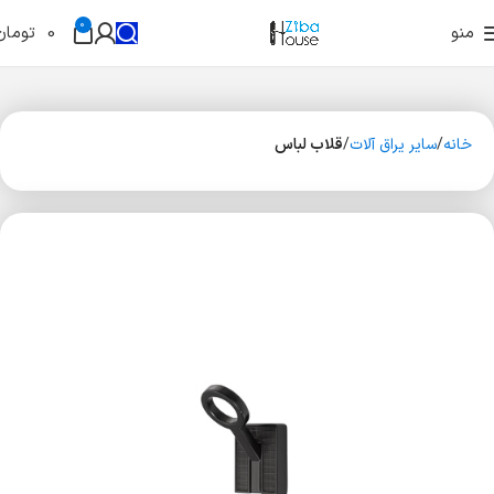
0
منو
0
تومان
خانه
سایر یراق آلات
قلاب لباس