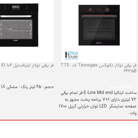
فر برقی توکار تکنوگس Tecnogas کد TTE-
فر برقی توکار ایلیااستیل IO 106
6635B
اطلاعات بیشتر
اطلاعات بیشتر
حجم : 65 لیتر رنگ : مشکی 18 ماه گارانتی
ساخت ایتالیا E-Line Mid end فر تمام برقی
72 لیتری دارای 1+7 برنامه پخت مجهز به
صفحه نمایشگر LED توان حرارتی گریل 1700
وات