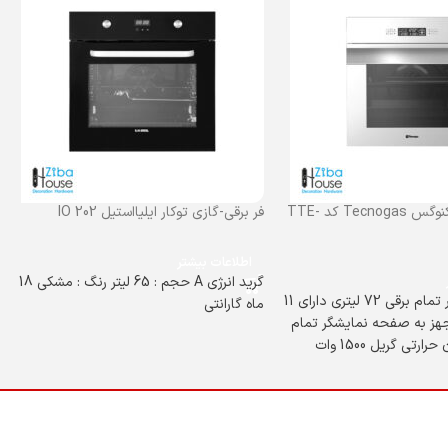
فر برقی توکار تکنوگس Tecnogas کد TTE-
فر برقی-گازی توکار ایلیااستیل IO 202
اطلاعات بیشتر
گرید انرژی A حجم : 65 لیتر رنگ : مشکی 18
ساخت ایتالیا فر تمام برقی 72 لیتری دارای 11
ماه گارانتی
هز به صفحه نمایشگر تمام