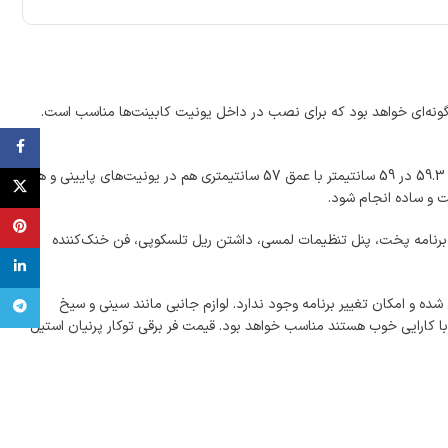
 فر برقی توکار پرنیان استیل PO 101 است را روانه بازار کرده و طراحی آن به‌گونه‌ای خواهد بود که برای نصب در داخل یونیت کابینت‌ها مناسب است.
ebook
کارکرد تمام برقی این فر شما را از گاز بی‌نیاز خواهد کرد. طراحی ظاهری فر برقی توکار پرنیان استیل PO 101 شیشه مشکی با لبه استیل است. ابعاد این محصول 59.3 در 59 سانتیمتر با عمق 57 سانتیمتری هم در یونیت‌های پایینی و هم
X
terest
ای خرید فر برقی توکار پرنیان استیل PO 101 باید به ویژگی‌ها و مشخصات آن و همچنین نوع انتظاری که از این دستگاه دارید توجه کنید. این فر با داشتن 12 برنامه پخت، پنل تنظیمات لمسی، داشتن ریل تلسکوپی، فن خنک‌کننده
inkedin
و امکان تغییر برنامه وجود ندارد. لوازم جانبی مانند سینی و سیخ
تلگرام
 دستگاه با کارایی خوب هستند مناسب خواهد بود. قیمت فر برقی توکار پرنیان استیل