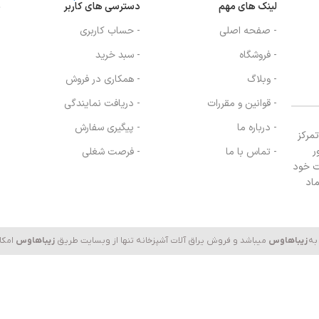
لینک های مهم
دسترسی های کاربر
ن
- صفحه اصلی
- حساب کاربری
- فروشگاه
- سبد خرید
- وبلاگ
- همکاری در فروش
- قوانین و مقررات
- دریافت نمایندگی
- درباره ما
- پیگیری سفارش
، با تمرکز
ر
- تماس با ما
- فرصت شغلی
ت خود
ماد
به
زیباهاوس
میباشد و فروش یراق آلات آشپزخانه تنها از وبسایت طریق
زیباهاوس
امکا