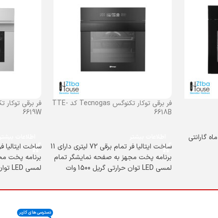
فر برقی توکار تکنوگس Tecnogas کد TTE-
6619W
6618B
اطلاعات بیشتر
اطلاعات بیشتر
ساخت ایتالیا فر تمام برقی 72 لیتری دارای 11
برنامه پخت مجهز به صفحه نمایشگر تمام
برنامه پخت مج
لمسی LED توان حرارتی گریل 1500 وات
لمسی LED توان حرارتی گریل 1500 وات
دسترسی های کاربر