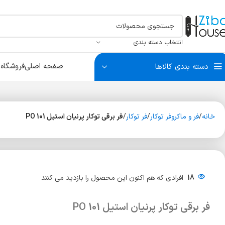
انتخاب دسته بندی
صفحه اصلی
فروشگاه
ب
دسته بندی کالاها
سبد البسه
بست آتاژور
درکوب و چشمی
سیلندر
سبد ریلی
بست آینه و شیشه
بست لو
سبد سو
ضربه گی
خانه
فر و ماکروفر توکار
فر توکار
فر برقی توکار پرنیان استیل PO 101
سیلندر آپارتمانی
سیلندر سرویس
سیلندر سوئیچی
18
افرادی که هم اکنون این محصول را بازدید می کنند
فر برقی توکار پرنیان استیل PO 101