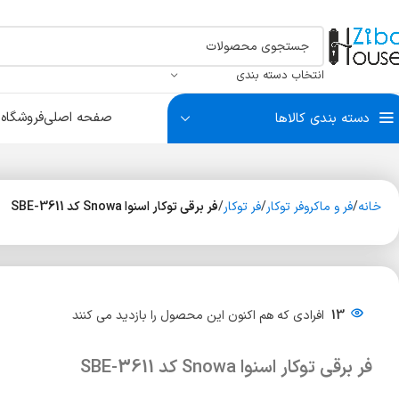
انتخاب دسته بندی
صفحه اصلی
فروشگاه
ب
دسته بندی کالاها
سبد البسه
بست آتاژور
درکوب و چشمی
سیلندر
سبد ریلی
بست آینه و شیشه
بست لو
سبد سو
ضربه گی
خانه
فر و ماکروفر توکار
فر توکار
فر برقی توکار اسنوا Snowa کد SBE-3611
سیلندر آپارتمانی
سیلندر سرویس
سیلندر سوئیچی
13
افرادی که هم اکنون این محصول را بازدید می کنند
فر برقی توکار اسنوا Snowa کد SBE-3611