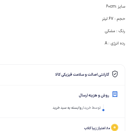
لولا درب
سایز :60cm
حجم : 67 لیتر
رنگ : مشکی
رده انرژی : A
گارانتی اصالت و سلامت فیزیکی کالا
روش و هزینه ارسال
توسط خریدار
وابسته به سبد خرید
۸۰ امتیاز زیبا کلاب