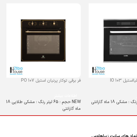
ستیل IO 103
فر برقی توکار پرنیان استیل PO 107
اطلاعات بیشتر
NEW حجم : 65 لیتر رنگ : مشکی طلایی 18
ماه گارانتی
ماد های سایت زیباهاوس