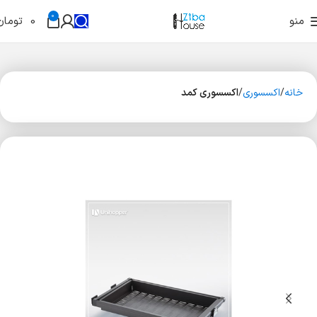
0
منو
0
تومان
خانه
اکسسوری
اکسسوری کمد