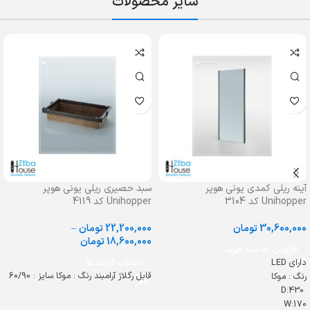
سایر محصولات
آینه ریلی کمدی یونی هوپر
سبد حصیری ریلی یونی هوپر
Unihopper کد 3104
Unihopper کد 4119
30,600,000
تومان
22,200,000
تومان
–
18,600,000
تومان
افزودن به سبد خرید
دارای LED
انتخاب گزینه ها
قابل رگلاژ آرامبند رنگ : موکا سایز : 60/90
رنگ : موکا
D:430
W:170