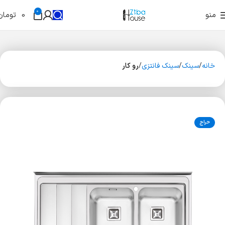
0
منو
0
تومان
خانه
سینک
سینک فانتزی
رو کار
حراج