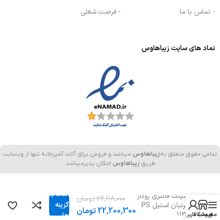
- تماس با ما
- فرصت شغلی
نماد های سایت زیباهاوس
تمامی حقوق متعلق به
زیباهاوس
میباشد و فروش یراق آلات آشپزخانه تنها از وبسایت
طریق
زیباهاوس
امکان پذیرمیباشد.
انتخاب
سینک فانتزی روکار
26,118,000
تومان
گزینه
پرنیان استیل PS
22,200,300
تومان
1121
منو
فروشگاه
حساب کاربری من
ها