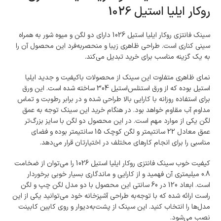
روکار ایلیا استیل 1026
سینک فانتزی روکار ایلیا استیل 1026 دارای دو لگن و میوه شور به همراه
سینی کناری است. طراحی ظاهری زیبا و منحصربه‌فرد این محصول آن را
به یک گزینه مناسب برای خرید تبدیل می‌کند.
نمای ظاهری متفاوت این سینک از محصولات باکیفیت و جدید ایلیا
استیل بوده که از ورق استنلس‌استیل 304 ساخته شده است. این ورق
برای استفاده روزانه با کارایی بالا طراحی شده و در برابر رطوبت و تماس
مداوم آب مقاوم خواهد بود. در هنگام خرید این سینک توجه به عمق
لگن یکی از موارد مهم است. در این محصول دو لگن با سایز بزرگ‌تر
عمق معادل 22 سانتیمتر و لگن کوچک 15 سانتیمتر بوده و فضای
مناسبی را برای انجام کارهای مختلف در اختیارتان قرار می‌دهد.
کیفیت خوب سینک فانتزی روکار ایلیا استیل 1026 را می‌توان از ضخامت
0.8 میلیمتری آن فهمید و از کارایی و ماندگاری بسیار خوبی برخوردار
است. ابعاد 120 در 60 سانتی این محصول با دو مدل لگن چپ و لگن
راست ارائه شده که با توجه‌به طراحی آشپزخانه خود می‌توانید یکی از این
مدل‌ها را انتخاب کنید. این سینک از پشت‌به‌دیوار و روی کابین کابینت
نصب می‌شود.