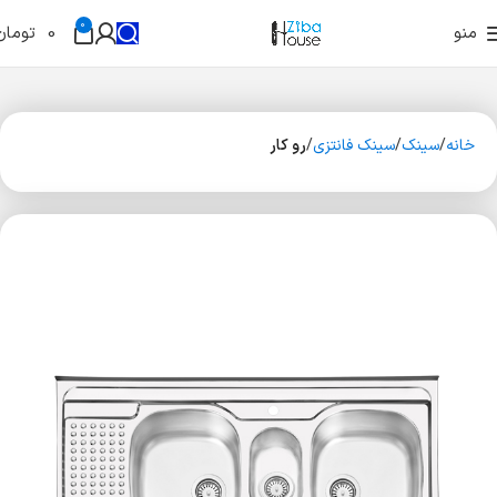
0
منو
0
تومان
خانه
سینک
سینک فانتزی
رو کار