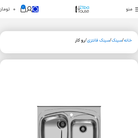
0
منو
0
تومان
خانه
سینک
سینک فانتزی
رو کار