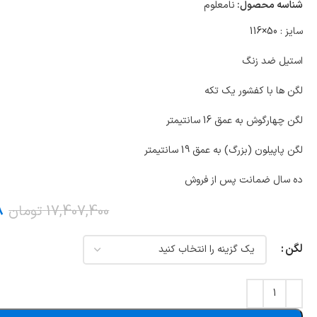
لولا درب
شناسه محصول:
نامعلوم
سایز : 50×116
استیل ضد زنگ
لگن ها با کفشور یک تکه
لگن چهارگوش به عمق 16 سانتیمتر
لگن پاپیلون (بزرگ) به عمق 19 سانتیمتر
ده سال ضمانت پس از فروش
8
17,407,400
تومان
لگن