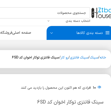
انتخاب دسته بندی
صفحه اصلی
فروشگاه
ب
دسته بندی کالاها
سبد البسه
بست آتاژور
درکوب و چشمی
سیلندر
سبد ریلی
بست آینه و شیشه
بست لو
سبد سو
ضربه گی
خانه
سینک
سینک فانتزی
رو کار
سینک فانتزی توکار اخوان کد 6SD
سیلندر آپارتمانی
سیلندر سرویس
سیلندر سوئیچی
10
افرادی که هم اکنون این محصول را بازدید می کنند
سینک فانتزی توکار اخوان کد 6SD