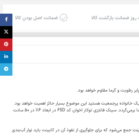
روز ضمانت بازگشت کالا
ضمانت اصل بودن کالا
ebook
X
terest
inkedin
تلگرام
 یک خانواده پرجمعیت هستید این موضوع بسیار حائز اهمیت خواهد بود.
عمق لگن چهارگوش در این محصول 16 سانت و در لگن پاپیلون بزرگ 19 سانتیمتر است. فاکتور مهم دیگر توجه به‌اندازه سینک بوده که به ظرفیت آشپزخانه شما برمی‌گردد. سینک فانتزی توکار اخوان کد 6SD در ابعاد 116 در 50 سانت
ت جمع می‌شود که برای جلوگیری از نفوذ آن در کابینت باید نوار آب‌بندی