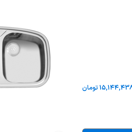
15,144,43
تومان