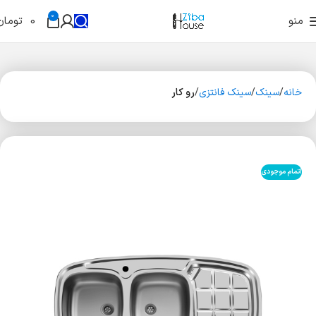
0
منو
0
تومان
خانه
سینک
سینک فانتزی
رو کار
اتمام موجودی