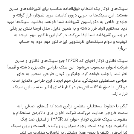
سینک‌های توکار یک انتخاب فوق‌العاده مناسب برای آشپزخانه‌های مدرن
هستند. این سینک‌ها به خوبی درون کابینت مورد نظرتان قرار گرفته و
جلوه‌ای خاص به دکوراسیون آشپزخانه شما خواهند بخشید. سینک‌ها مورد
دید مستقیم افراد قرار داشته و به همین دلیل، مدل آن‌ها نقش پر رنگی
در زیبایی آشپزخانه شما ایفا می‌کند. در کنار این فاکتور مهم، توجه به
کیفیت و دوام سینک‌های ظرفشویی نیز فاکتور مهم دوم به حساب
می‌آید.
سینک فانتزی توکار اخوان کد 136CR جزو سینک‌های فانتزی و مدرن
شرکت اخوان محسوب می‌شود. این سنک طراحی متمایزی داشته و قطعاً
نظر شما را جلب خواهد کرد. جایگزین کردن طراحی منحنی به جای
طراحی مستطیلی همیشگی، عامل مهم ایجاد این طراحی متمایز است.
دو لگن با عمق 13.5 سانتی‌متر در کنار فضای آبگیر مناسب این سینک
قرار دارند.
آبگیر با خطوط مستطیلی منظمی تزئین شده که آب‌های اضافی را به
سمت خروجی هدایت می‌کنند. شرکت اخوان برای بالابردن استحکام و
مقاومت سینک فانتزی توکار اخوان کد 136CR از استیل ضد زنگ
باکیفیت بهره برده است. وجود سیفون و زیرآب در قسمت زیرین سینک
نیز آب‌های کثیف را بدون هیچ مشکلی به فاضلاب هدایت می‌کند.