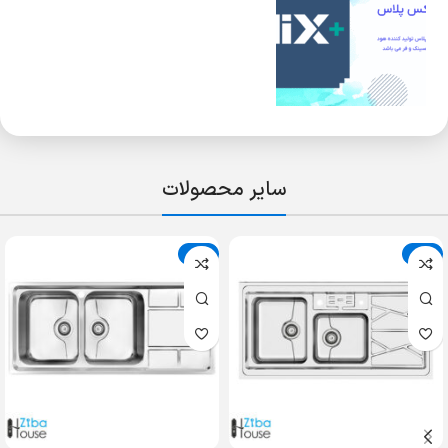
سایر محصولات
حراج
حراج