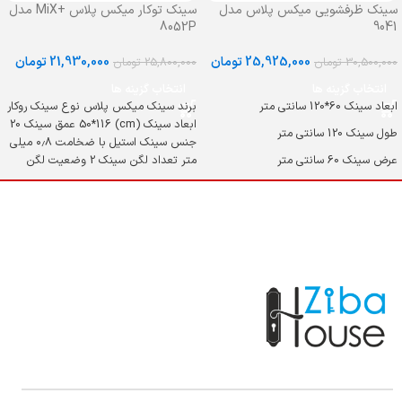
سینک ظرفشویی میکس پلاس مدل
سینک توکار میکس پلاس +MiX مدل
8052P
9041
25,925,000
تومان
21,930,000
تومان
30,500,000
تومان
25,800,000
تومان
انتخاب گزینه ها
انتخاب گزینه ها
ابعاد سینک 60*120 سانتی متر
برند سینک میکس پلاس نوع سینک روکار
ابعاد سینک (cm) 50*116 عمق سینک 20
طول سینک 120 سانتی متر
جنس سینک استیل با ضخامت ۰٫۸ میلی
عرض سینک 60 سانتی متر
متر تعداد لگن سینک 2 وضعیت لگن
سینک لگن راست, لگن چپ
وضعیت لگن دو لگنه
وضعیت سینی تک سینی
میوه شور ندارد
عمق لگن 20 سانتی متر
نوع استیل استنلس استیل
ضخامت ورق سینک 0.8 میلیمتر
سیفون + زیرآب دارد
سبد میوه شور ندارد