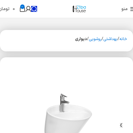
0
منو
0
تومان
خانه
بهداشتی
روشویی
دیواری