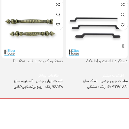
دستگیره کابینت و آدا 820
دستگیره کابینت و کمد GL 1600
اطلاعات بیشتر
اطلاعات بیشتر
ساخت چین جنس : زاماک سایز
ساخت ایران جنس : آلمینیوم سایز :
:160/224/288 رنگ : مشکی
96/128 رنگ : زیتونی/طلایی/کافی