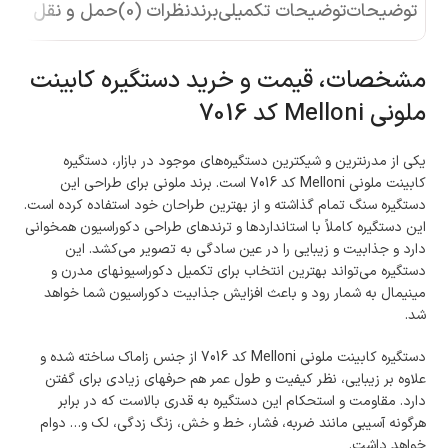
توضیحات
توضیحات تکمیلی
برند
نظرات (0)
حمل و نقل کالا
مشخصات، قیمت و خرید دستگیره کابینت
ملونی Melloni کد 7016
یکی از مدرن­ترین و شیک­ترین دستگیره‌­های موجود در بازار، دستگیره
کابینت ملونی Melloni کد 7016 است. برند ملونی برای طراحی این
دستگیره سنگ تمام گذاشته و از بهترین طراحان خود استفاده کرده است.
این دستگیره کاملاً با استانداردها و ترندهای طراحی دکوراسیون همخوانی
دارد و جذابیت و زیبایی را در عین سادگی به تصویر می­‌کشد. این
دستگیره می‌­تواند بهترین انتخاب برای تکمیل دکوراسیون­های مدرن و
مینیمال به شمار رود و باعث افزایش جذابیت دکوراسیون شما خواهد
شد.
دستگیره کابینت ملونی Melloni کد 7016 از جنس زاماک ساخته شده و
علاوه بر زیبایی، نظر کیفیت و طول عمر هم حرف­های زیادی برای گفتن
دارد. مقاومت و استحکام این دستگیره به قدری بالاست که در برابر
هرگونه آسیبی مانند ضربه، فشار، خط و خش، زنگ زدگی، لک و… دوام
خواهد داشت.