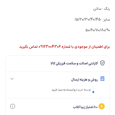
رنگ : ساتن
سایز : 15/20/30/40/45
50/60/70/80/90
برای اطمینان از موجودی با شماره 09123004306 تماس بگیرید
گارانتی اصالت و سلامت فیزیکی کالا
روش و هزینه ارسال
توسط خریدار
وابسته به سبد خرید
۸۰ امتیاز زیبا کلاب