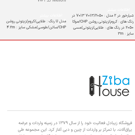
Melloni کد 7061
اطلاعات بیشتر
شیارخور در 2 مدل : 7013/2050 7013 در
اطلاعات بیشتر
مدل U رنگ : طلایی/کروم/زیتونی روشن
رنگ های : کروم/زیتونی روشن CHP/موکا
CHP/ساتن/طوسی/مشکی سایز : 4.2m
2050 در رنگ های : طلایی/زیتونی/مسی
سایز : 3m
فروشگاه زیبادل فعالیت خود را از سال ۱۳۷۹ در زمینه واردات و عرضه
یراق‌آلات، با تمرکز بر واردات از چین و دبی آغاز کرد. این مجموعه طی