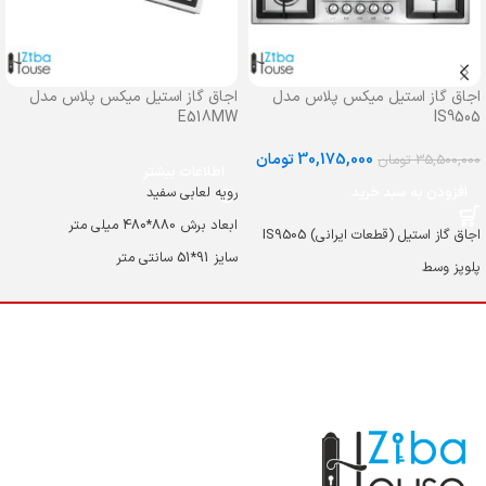
اجاق گاز استیل میکس پلاس مدل
اجاق گاز استیل میکس پلاس مدل
E518MW
IS9505
30,175,000
تومان
35,500,000
تومان
اطلاعات بیشتر
افزودن به سبد خرید
رویه لعابی سفید
ابعاد برش 880*480 میلی متر
اجاق گاز استیل (قطعات ایرانی) IS9505
سایز 91*51 سانتی متر
پلوپز وسط
جنس رویه استیل ضد زنگ و لعاب دار
ابعاد برش 880*480 میلی متر
جنس رویه لعاب دار
سلیز 51*91 سانتی متر
شعله TRIPLE CROWN (پلوپز) + سر
جنس رویه استیل ضد زنگ و لعاب دار
شعله و شیر کنترل ساباف ایتالیا
جنس رویه لعاب دار
ترموکوپل (سیستم ایمنی شعله) ULTRA
شعله TRIPLE CROWN (پلوپز)
RAPID
ترموکوپل (سیستم ایمنی شعله) ULTRA
شبکه چدنی لعابدار مات + چدنی وک
RAPID
قهوه جوش