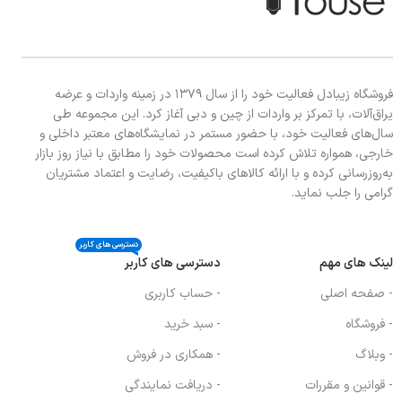
شبکه چدنی لعابدار مات + چدنی وک
دسته کنترل های مقاوم به حرارت و چند
قهوه جوش
جزیی
دسته کنترل های مقاوم به حرارت و چند
فندک اتوماتیک دارای برچسب انرژی A
جزیی
فروشگاه زیبادل فعالیت خود را از سال ۱۳۷۹ در زمینه واردات و عرضه
یراق‌آلات، با تمرکز بر واردات از چین و دبی آغاز کرد. این مجموعه طی
فندک اتوماتیک دارای برچسب انرژی A
سال‌های فعالیت خود، با حضور مستمر در نمایشگاه‌های معتبر داخلی و
خارجی، همواره تلاش کرده است محصولات خود را مطابق با نیاز روز بازار
به‌روزرسانی کرده و با ارائه کالاهای باکیفیت، رضایت و اعتماد مشتریان
گرامی را جلب نماید.
دسترسی های کاربر
لینک های مهم
دسترسی های کاربر
- صفحه اصلی
- حساب کاربری
- فروشگاه
- سبد خرید
- وبلاگ
- همکاری در فروش
- قوانین و مقررات
- دریافت نمایندگی