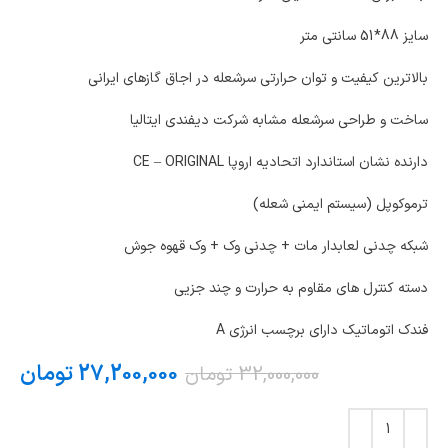
سایز 88*51 سانتی متر
بالاترین کیفیت و توان حرارتی سرشعله در اجاق گازهای ایرانی
ساخت و طراحی سرشعله مشابه شرکت دیفندی ایتالیا
دارنده نشان استاندارد اتحادیه اروپا CE – ORIGINAL
ترموکوپل (سیستم ایمنی شعله)
شبکه چدنی لعابدار مات + چدنی وک + وک قهوه جوش
دسته کنترل های مقاوم به حرارت و چند جزیی
فندک اتوماتیک دارای برچسب انرژی A
27,200,000
تومان
32,000,000
تومان