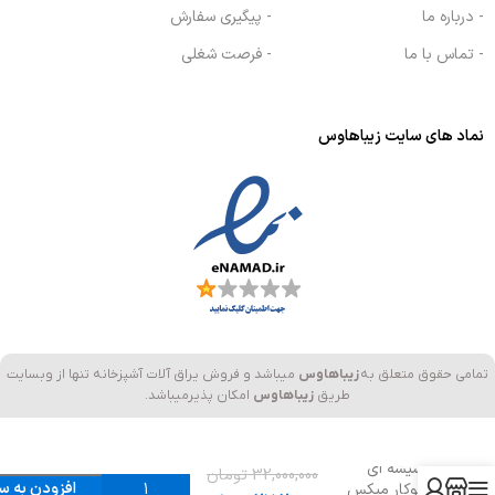
- درباره ما
- پیگیری سفارش
- تماس با ما
- فرصت شغلی
نماد های سایت زیباهاوس
تمامی حقوق متعلق به
زیباهاوس
میباشد و فروش یراق آلات آشپزخانه تنها از وبسایت
طریق
زیباهاوس
امکان پذیرمیباشد.
اجاق گاز
شیشه ای
32,000,000
تومان
افزودن به س
توکار میکس