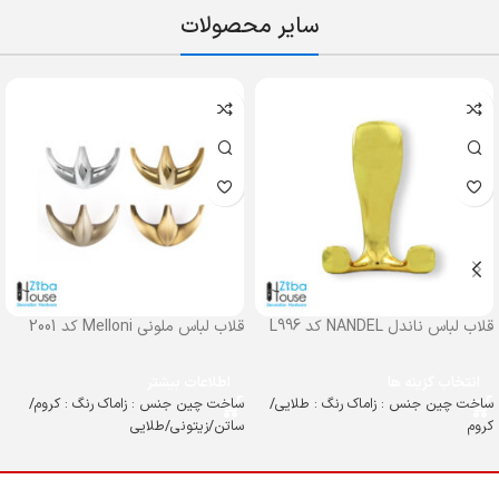
سایر محصولات
قلاب لباس ناندل NANDEL کد L996
قلاب لباس ملونی Melloni کد 2001
انتخاب گزینه ها
اطلاعات بیشتر
ساخت چین جنس : زاماک رنگ : طلایی/
ساخت چین جنس : زاماک رنگ : کروم/
کروم
ساتن/زیتونی/طلایی