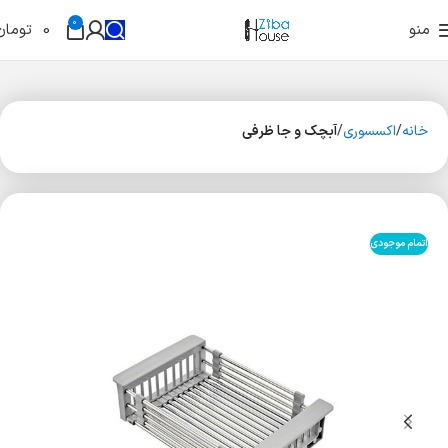
0
منو
0
تومان
خانه
اکسسوری
آبچک و جا ظرفی
اتمام موجودی