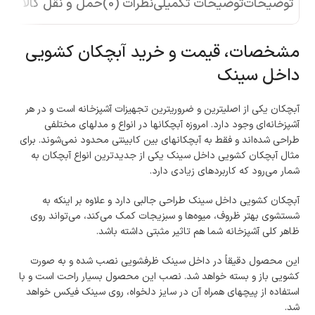
توضیحات
توضیحات تکمیلی
نظرات (0)
حمل و نقل کالا
مشخصات، قیمت و خرید آبچکان کشویی
داخل سینک
آبچکان یکی از اصلی­ترین و ضروری­ترین تجهیزات آشپزخانه است و در هر
آشپزخانه‌­ای وجود دارد. امروزه آبچکان­ها در انواع و مدل­های مختلفی
طراحی شده‌­اند و فقط به آبچکان­های بین کابینتی محدود نمی­‌شوند. برای
مثال آبچکان کشویی داخل سینک یکی از جدیدترین انواع آبچکان به
شمار می­‌رود که کاربردهای زیادی دارد.
آبچکان کشویی داخل سینک طراحی جالبی دارد و علاوه بر اینکه به
شستشوی بهتر ظروف، میوه­‌ها و سبزیجات کمک می­‌کند، می­‌تواند روی
ظاهر کلی آشپزخانه شما هم تاثیر مثبتی داشته باشد.
این محصول دقیقاً در داخل سینک ظرفشویی نصب شده و به صورت
کشویی باز و بسته خواهد شد. نصب این محصول بسیار راحت است و با
استفاده از پیچ­های همراه آن در سایز دلخواه، روی سینک فیکس خواهد
شد.