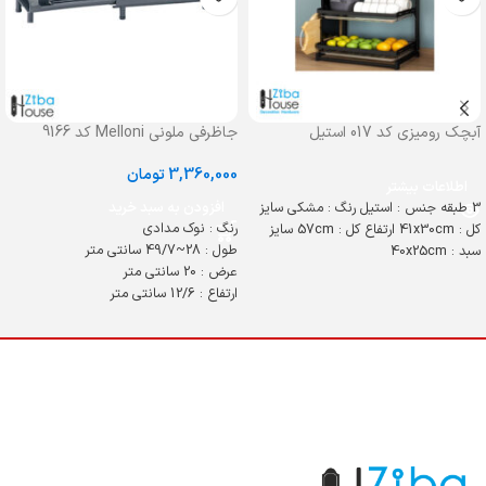
آبچک رومیزی کد 017 استیل
جاظرفی ملونی Melloni کد 9166
3,360,000
تومان
اطلاعات بیشتر
3 طبقه جنس : استیل رنگ : مشکی سایز
افزودن به سبد خرید
رنگ : نوک مدادی
کل : 41x30cm ارتفاع کل : 57cm سایز
طول : 28~49/7 سانتی متر
سبد : 40x25cm
عرض : 20 سانتی متر
ارتفاع : 12/6 سانتی متر
رگلاژی
وارداتی
گارانتی شرکتی