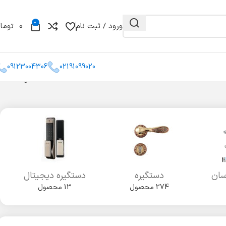
0
ورود / ثبت نام
0
توما
09123004306
02191099020
Showing all 2 results
و مغزی
گونیا
کشو میله ای
سان
دستگیره
دستگیره دیجیتال
274 محصول
13 محصول