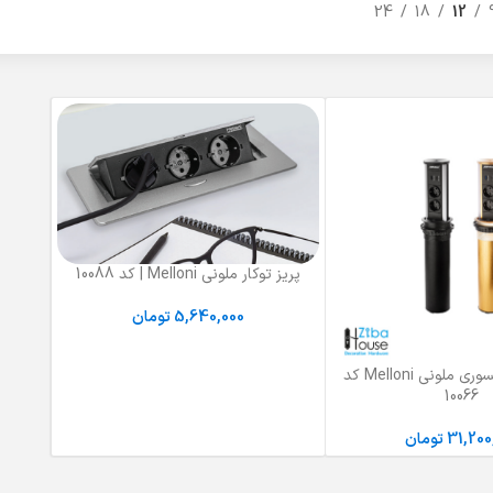
24
18
12
پریز توکار ملونی Melloni | کد 10088
انتخاب گزینه ها
5,640,000
تومان
پریز توکار آسانسوری ملونی Melloni کد
10066
31,200
تومان