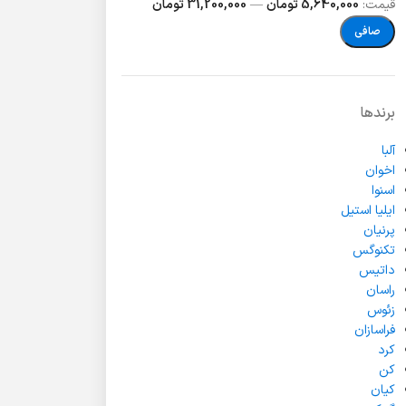
قيمت:
5,640,000 تومان
—
31,200,000 تومان
صافی
برندها
آلبا
اخوان
اسنوا
ایلیا استیل
پرنیان
تکنوگس
داتیس
راسان
زئوس
فراسازان
کرد
کن
کیان