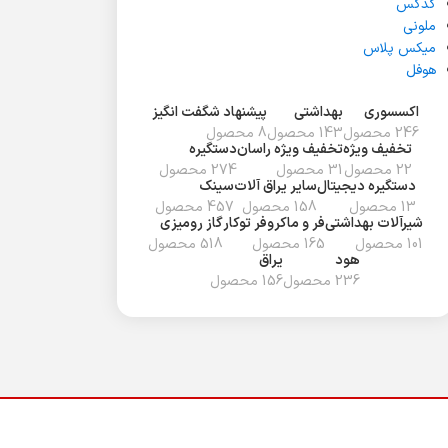
گدکس
ملونی
میکس پلاس
هوفل
اکسسوری
بهداشتی
پیشنهاد شگفت انگیز
246 محصول
143 محصول
8 محصول
تخفیف ويژه
تخفیف ویژه راسان
دستگیره
22 محصول
31 محصول
274 محصول
دستگیره دیجیتال
سایر یراق آلات
سینک
13 محصول
158 محصول
457 محصول
شیرآلات بهداشتی
فر و ماکروفر توکار
گاز رومیزی
101 محصول
165 محصول
518 محصول
هود
یراق
236 محصول
156 محصول