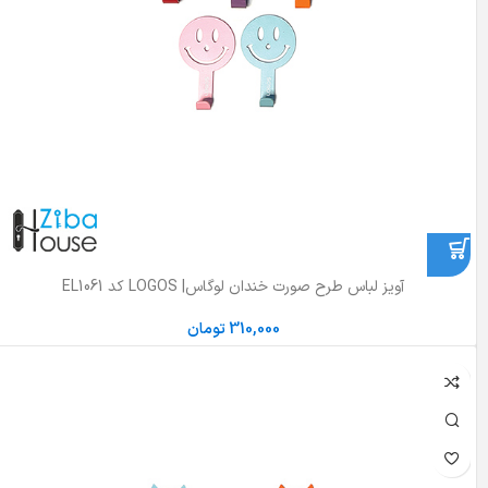
آویز لباس طرح صورت خندان لوگاس| LOGOS کد EL1061
310,000
تومان