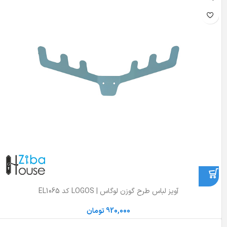
آویز لباس طرح گوزن لوگاس | LOGOS کد EL1065
920,000
تومان