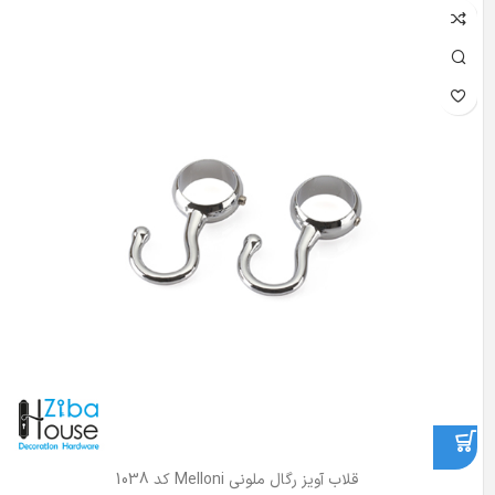
قلاب آویز رگال ملونی Melloni کد 1038