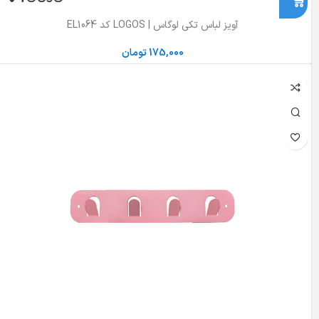
آویز لباس تکی لوگاس | LOGOS کد EL1064
175,000
تومان