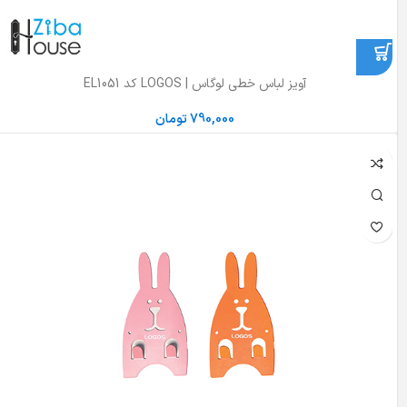
آویز لباس خطی لوگاس | LOGOS کد EL1051
790,000
تومان