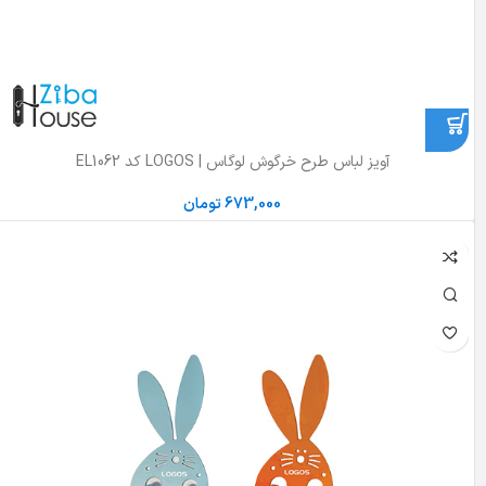
آویز لباس طرح خرگوش لوگاس | LOGOS کد EL1062
673,000
تومان