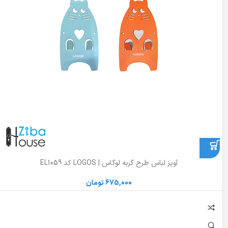
آویز لباس طرح گربه لوگاس | LOGOS کد EL1059
675,000
تومان