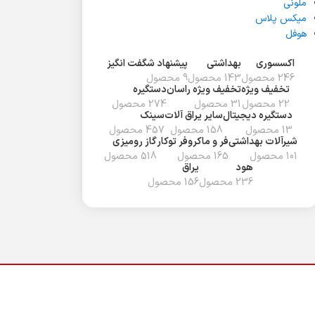
ملونی
میکس پلاس
هوفل
اکسسوری
بهداشتی
پیشنهاد شگفت انگیز
246 محصول
143 محصول
9 محصول
تخفیف ويژه
تخفیف ویژه راسان
دستگیره
22 محصول
31 محصول
274 محصول
دستگیره دیجیتال
سایر یراق آلات
سینک
13 محصول
158 محصول
457 محصول
شیرآلات بهداشتی
فر و ماکروفر توکار
گاز رومیزی
101 محصول
165 محصول
518 محصول
هود
یراق
236 محصول
156 محصول