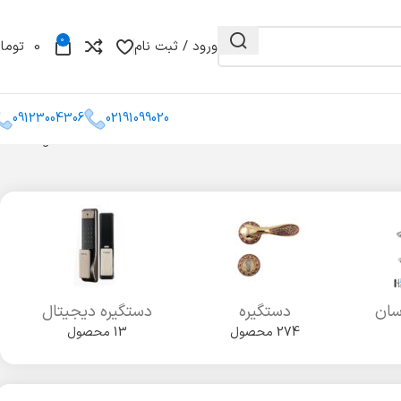
0
ورود / ثبت نام
0
توما
09123004306
02191099020
Showing all 3 results
و مغزی
گونیا
کشو میله ای
سان
دستگیره
دستگیره دیجیتال
274 محصول
13 محصول