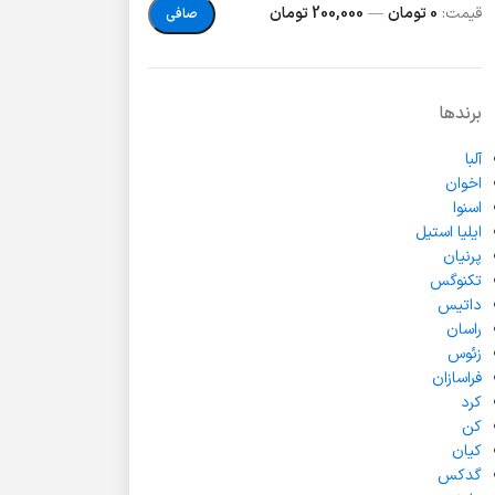
قيمت:
0 تومان
—
200,000 تومان
صافی
برندها
آلبا
اخوان
اسنوا
ایلیا استیل
پرنیان
تکنوگس
داتیس
راسان
زئوس
فراسازان
کرد
کن
کیان
گدکس