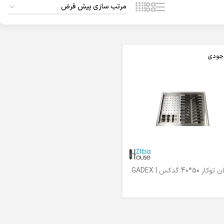
وجودی
 50*40 گدکس | GADEX
بیشتر