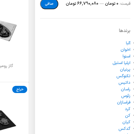
قيمت:
0 تومان
—
66,790,080 تومان
صافی
برندها
آلبا
اخوان
اسنوا
ایلیا استیل
گاز رومیز
اطلاعات بیشتر
پرنیان
تکنوگس
داتیس
راسان
حراج
زئوس
فراسازان
کرد
کن
کیان
گدکس