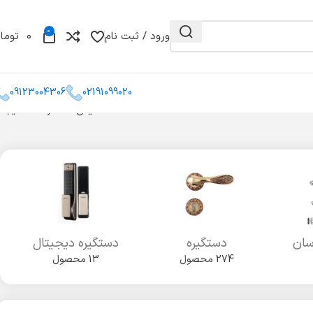
0
ورود / ثبت نام
0
توما
09123004306
02191099020
نمایش 1–12 از 397 نتیجه
و مغزی
گونیا
کشو میله ای
سان
دستگیره
دستگیره دیجیتال
274 محصول
13 محصول