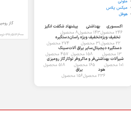
ملونی
میکس پلاس
هوفل
گاز رومیزی
افزودن به سبد خر
اکسسوری
بهداشتی
پیشنهاد شگفت انگیز
246 محصول
143 محصول
8 محصول
37,513,600
توم
تخفیف ويژه
تخفیف ویژه راسان
دستگیره
22 محصول
31 محصول
274 محصول
دستگیره دیجیتال
سایر یراق آلات
سینک
13 محصول
158 محصول
457 محصول
شیرآلات بهداشتی
فر و ماکروفر توکار
گاز رومیزی
101 محصول
165 محصول
518 محصول
هود
یراق
236 محصول
156 محصول