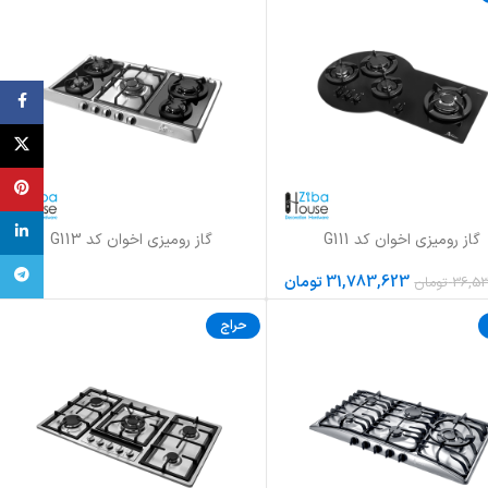
ebook
X
terest
inkedin
گاز رومیزی اخوان کد G111
گاز رومیزی اخوان کد G113
به سبد خرید
اطلاعات بیشتر
تلگرام
31,783,623
تومان
36,53
تومان
حراج