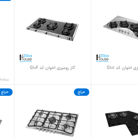
ی اخوان کد G101
گاز رومیزی اخوان کد G106
اطلاعات بیشتر
افزودن 
2,900
حراج
حراج