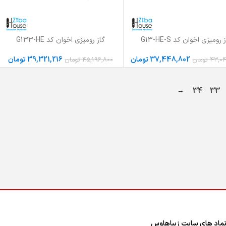
 رومیزی اخوان کد G13-HE-S
گاز رومیزی اخوان کد G133-HE
به سبد خرید
افزودن به سبد خرید
37,448,802
تومان
39,321,216
تومان
43,04
تومان
45,196,800
تومان
→
34
33
ماد های سایت زیباهاوس