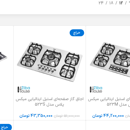
24
18
12
حراج
ی استیل ایتالیایی میکس
اجاق گاز صفحه‌ای استیل ایتالیایی میکس
ید
افزودن به سبد خرید
اطلاعات 
مدل 523M
پلاس مدل 523S
44,200,000
تومان
43,350,000
تومان
ان
51,000,000
تومان
حراج