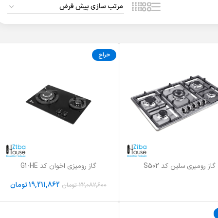
حراج
گاز رومیری سلین کد S502
گاز رومیزی اخوان کد G1-HE
بیشتر
افزودن به سبد خرید
19,211,862
تومان
22,082,600
تومان