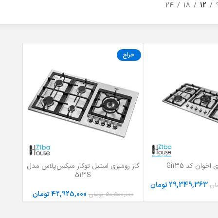
24
18
12
حراج
اخوان کد Gi135
گاز رومیزی استیل توکار میکس‌پلاس مدل
ید
افزودن به سبد خرید
513S
29,349,363
تومان
ان
42,925,000
تومان
50,500,000
تومان