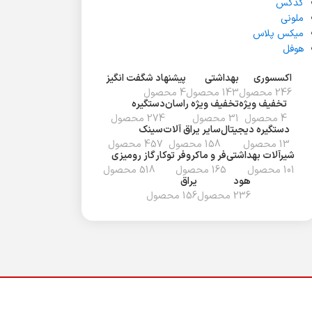
گدکس
ملونی
میکس پلاس
هوفل
اکسسوری
بهداشتی
پیشنهاد شگفت انگیز
246 محصول
143 محصول
4 محصول
تخفیف ويژه
تخفیف ویژه راسان
دستگیره
4 محصول
31 محصول
274 محصول
دستگیره دیجیتال
سایر یراق آلات
سینک
13 محصول
158 محصول
457 محصول
شیرآلات بهداشتی
فر و ماکروفر توکار
گاز رومیزی
101 محصول
165 محصول
518 محصول
هود
یراق
236 محصول
156 محصول