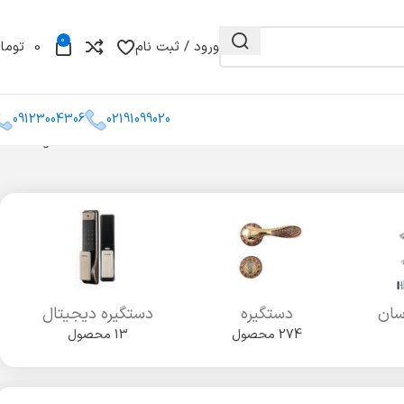
0
ورود / ثبت نام
0
توما
09123004306
02191099020
Showing all 2 results
و مغزی
گونیا
کشو میله ای
سان
دستگیره
دستگیره دیجیتال
274 محصول
13 محصول