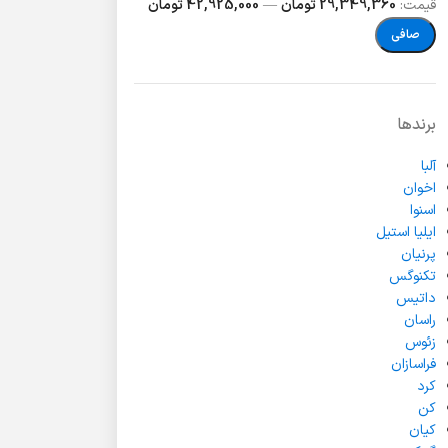
قيمت:
29,349,360 تومان
—
42,925,000 تومان
صافی
برندها
آلبا
اخوان
اسنوا
ایلیا استیل
پرنیان
تکنوگس
داتیس
راسان
زئوس
فراسازان
کرد
کن
کیان