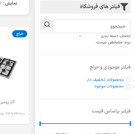
لولا درب
نمایش
9
فیلتر های فروشگاه
حراج
انتخاب دسته بندی
برند مشخص نیست.
فیلتر موجودی و حراج
محصولات تخفیف دار
محصولات موجود
گاز رومیزی 
افزودن به سبد خر
فیلتر براساس قیمت
33,734,900
توم