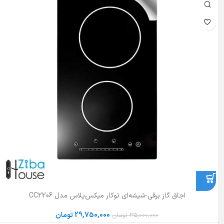
اجاق گاز برقی-شیشه‌ای توکار میکس‌پلاس مدل CC2206
29,750,000
تومان
35,000,000
تومان