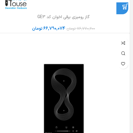
گاز رومیزی برقی اخوان کد GE3
66,790,074
تومان
76,770,200
تومان