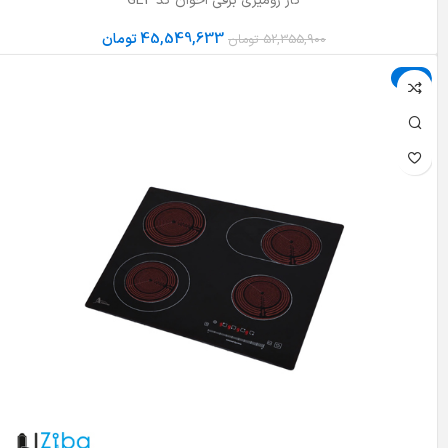
گاز رومیزی برقی اخوان کد GE2
45,549,633
تومان
52,355,900
تومان
حراج