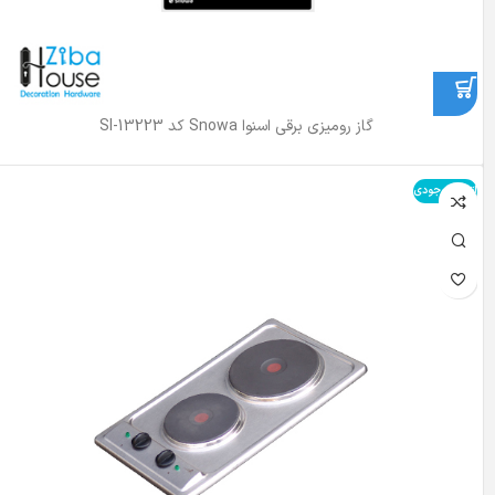
گاز رومیزی برقی اسنوا Snowa کد SI-13223
اتمام موجودی