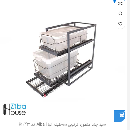
حراج
سبد چند منظوره ترکیبی سه‌طبقه آلبا | Alba کد K1043