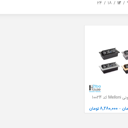
24
18
12
کد 10024
ان
–
8,280,000
تومان