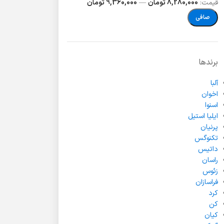
قيمت:
8,280,000 تومان
—
9,360,000 تومان
صافی
برندها
آلبا
اخوان
اسنوا
ایلیا استیل
پرنیان
تکنوگس
داتیس
راسان
زئوس
فراسازان
کرد
کن
کیان