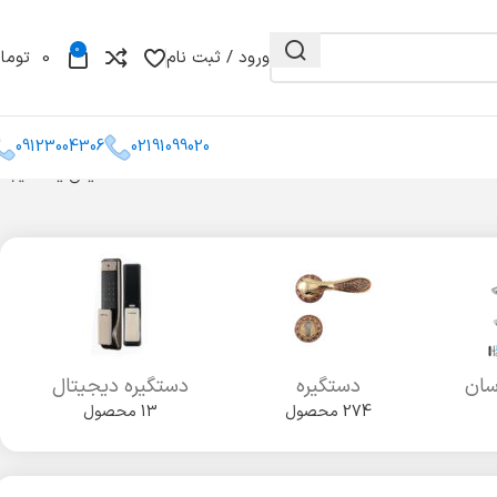
0
ورود / ثبت نام
0
توما
09123004306
02191099020
نمایش یک نتیجه
و مغزی
گونیا
کشو میله ای
سان
دستگیره
دستگیره دیجیتال
274 محصول
13 محصول