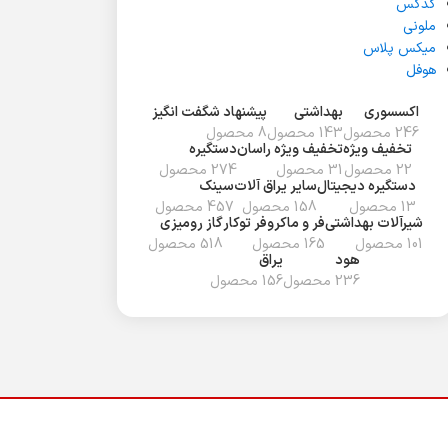
گدکس
ملونی
میکس پلاس
هوفل
اکسسوری
بهداشتی
پیشنهاد شگفت انگیز
246 محصول
143 محصول
8 محصول
تخفیف ويژه
تخفیف ویژه راسان
دستگیره
22 محصول
31 محصول
274 محصول
دستگیره دیجیتال
سایر یراق آلات
سینک
13 محصول
158 محصول
457 محصول
شیرآلات بهداشتی
فر و ماکروفر توکار
گاز رومیزی
101 محصول
165 محصول
518 محصول
هود
یراق
236 محصول
156 محصول