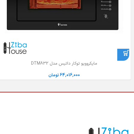
مایکروویو توکار داتیس مدل DTM832
64,016,000
تومان