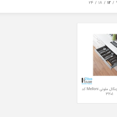
24
18
12
جای قاشق و چنگال ملونی Melloni کد
3201