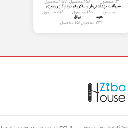
13 محصول
158 محصول
457 محصول
شیرآلات بهداشتی
فر و ماکروفر توکار
گاز رومیزی
101 محصول
165 محصول
518 محصول
هود
یراق
236 محصول
156 محصول
فروشگاه زیبادل فعالیت خود را از سال ۱۳۷۹ در زمینه واردات و عرضه یراق‌آلات