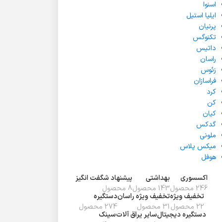
اسنوا
ایلیا استیل
پرنیان
تکنوگس
داتیس
راسان
زئوس
فراسازان
کرد
کن
کیان
گدکس
ملونی
میکس پلاس
هوفل
اکسسوری
بهداشتی
پیشنهاد شگفت انگیز
246 محصول
143 محصول
8 محصول
تخفیف ويژه
تخفیف ویژه راسان
دستگیره
22 محصول
31 محصول
274 محصول
دستگیره دیجیتال
سایر یراق آلات
سینک