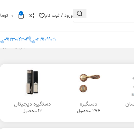
0
ورود / ثبت نام
0
توما
09123004306
02191099020
نمایش یک نتیجه
و مغزی
گونیا
کشو میله ای
سان
دستگیره
دستگیره دیجیتال
274 محصول
13 محصول