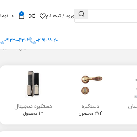
0
ورود / ثبت نام
0
توما
09123004306
02191099020
نمایش یک نتیجه
و مغزی
گونیا
کشو میله ای
سان
دستگیره
دستگیره دیجیتال
274 محصول
13 محصول