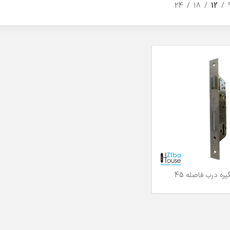
24
18
12
ره درب فاصله 45