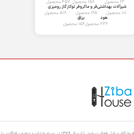
13 محصول
158 محصول
457 محصول
شیرآلات بهداشتی
فر و ماکروفر توکار
گاز رومیزی
101 محصول
165 محصول
518 محصول
هود
یراق
236 محصول
156 محصول
فروشگاه زیبادل فعالیت خود را از سال ۱۳۷۹ در زمینه واردات و عرضه یراق‌آلات