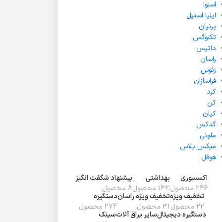
اسنوا
ایلیا استیل
پرنیان
تکنوگس
داتیس
راسان
زئوس
فراسازان
کرد
کن
کیان
گدکس
ملونی
میکس پلاس
هوفل
اکسسوری
بهداشتی
پیشنهاد شگفت انگیز
246 محصول
143 محصول
8 محصول
تخفیف ويژه
تخفیف ویژه راسان
دستگیره
22 محصول
31 محصول
274 محصول
دستگیره دیجیتال
سایر یراق آلات
سینک