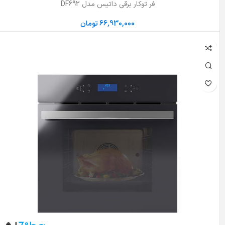
فر توکار برقی داتیس مدل DF692
66,930,000
تومان