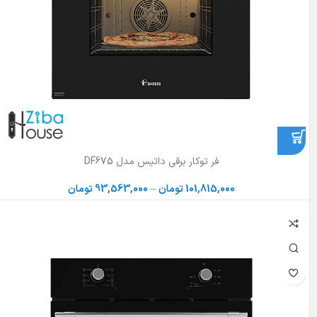
فر توکار برقی داتیس مدل DF675
101,815,000
تومان
–
93,563,000
تومان