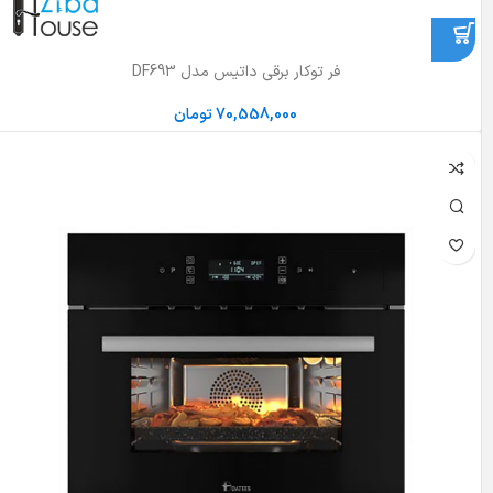
فر توکار برقی داتیس مدل DF693
70,558,000
تومان