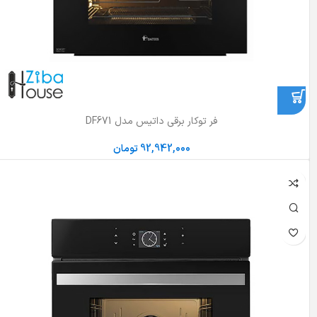
فر توکار برقی داتیس مدل DF671
92,942,000
تومان