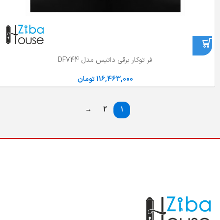
فر توکار برقی داتیس مدل DF744
116,463,000
تومان
→
2
1