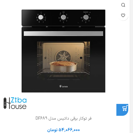
فر توکار برقی داتیس مدل DF689
54,066,000
تومان