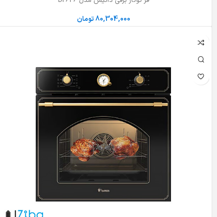
فر توکار برقی داتیس مدل DF646
80,304,000
تومان