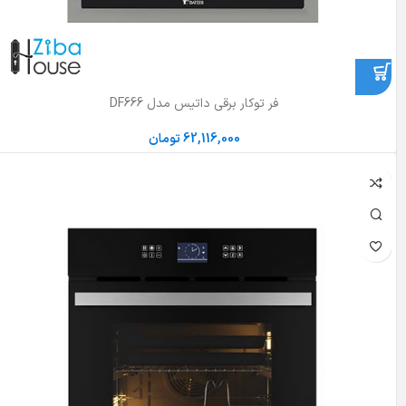
فر توکار برقی داتیس مدل DF666
62,116,000
تومان