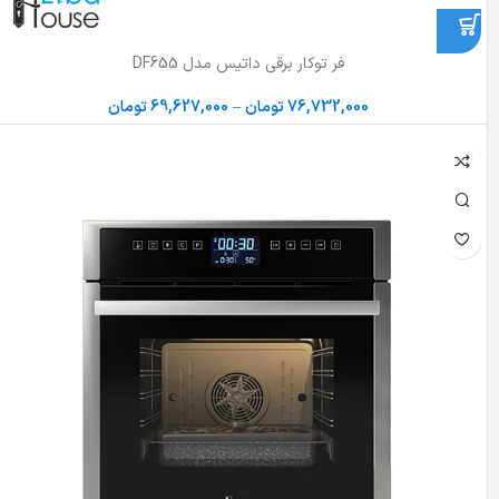
فر توکار برقی داتیس مدل DF655
76,732,000
تومان
–
69,627,000
تومان