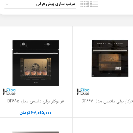
توکار برقی داتیس مدل DF667
فر توکار برقی داتیس مدل DF685
بیشتر
افزودن به سبد خرید
48,015,000
تومان