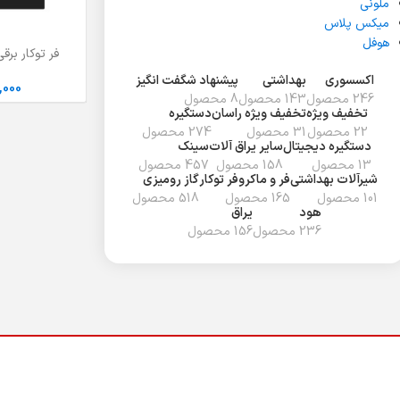
ملونی
میکس پلاس
هوفل
فر توکار برقی
افزودن به سبد خر
اکسسوری
بهداشتی
پیشنهاد شگفت انگیز
,000
246 محصول
143 محصول
8 محصول
تخفیف ويژه
تخفیف ویژه راسان
دستگیره
22 محصول
31 محصول
274 محصول
دستگیره دیجیتال
سایر یراق آلات
سینک
13 محصول
158 محصول
457 محصول
شیرآلات بهداشتی
فر و ماکروفر توکار
گاز رومیزی
101 محصول
165 محصول
518 محصول
هود
یراق
236 محصول
156 محصول