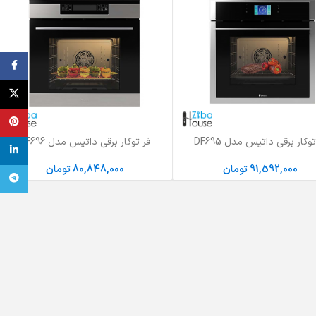
ebook
X
terest
توکار برقی داتیس مدل DF695
فر توکار برقی داتیس مدل DF696
به سبد خرید
افزودن به سبد خرید
inkedin
91,592,000
تومان
80,848,000
تومان
تلگرام