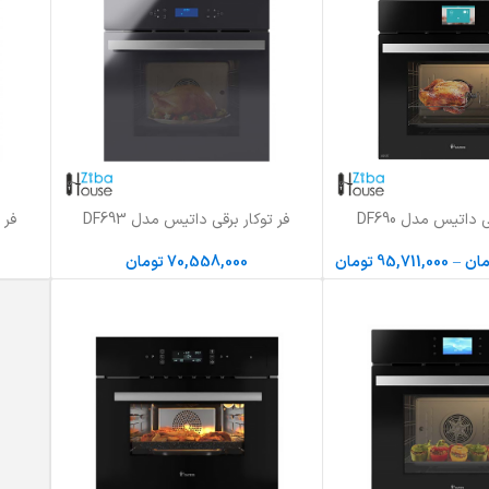
 داتیس مدل DF690
فر توکار برقی داتیس مدل DF693
فر 
افزودن به سبد خرید
افزودن 
مان
–
95,711,000
تومان
70,558,000
تومان