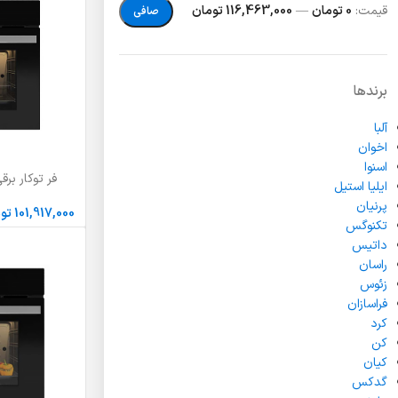
قيمت:
0 تومان
—
116,463,000 تومان
صافی
برندها
آلبا
اخوان
اسنوا
فر توکار برقی
انتخاب گزینه ها
ایلیا استیل
پرنیان
101,917,000
تو
تکنوگس
داتیس
راسان
زئوس
فراسازان
کرد
کن
کیان
گدکس