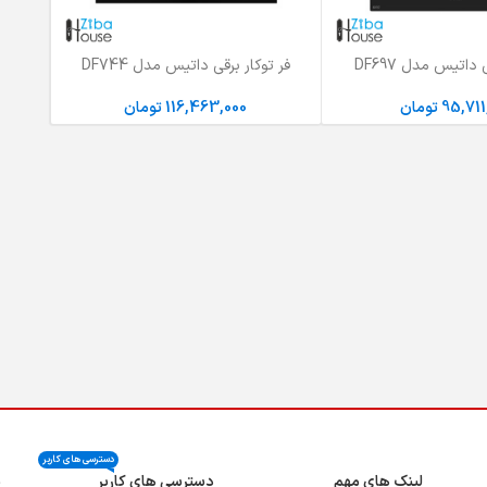
 داتیس مدل DF697
فر توکار برقی داتیس مدل DF744
ید
افزودن به سبد خرید
95,711
تومان
116,463,000
تومان
دسترسی های کاربر
لینک های مهم
دسترسی های کاربر
ن