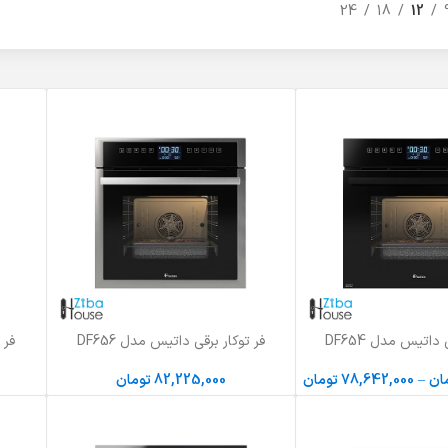
24
18
12
داتیس مدل DF654
فر توکار برقی داتیس مدل DF656
فر 
افزودن به سبد خرید
اطلاعات 
ان
–
78,642,000
تومان
82,225,000
تومان