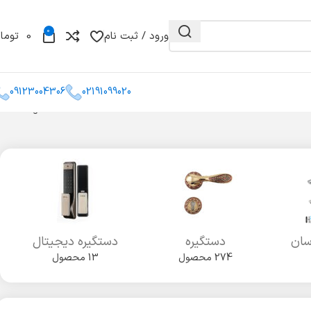
0
ورود / ثبت نام
0
توما
09123004306
02191099020
Showing all 10 results
و مغزی
گونیا
کشو میله ای
سان
دستگیره
دستگیره دیجیتال
274 محصول
13 محصول