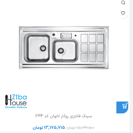
سینک فانتزی روکار اخوان کد 364
13,175,715
تومان
15,144,500
تومان