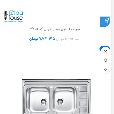
سینک فانتزی روکار اخوان کد 370s
9,791,415
تومان
11,254,500
تومان
حراج