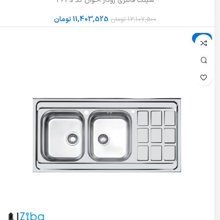
سینک فانتزی روکار اخوان کد 364s
11,403,525
تومان
13,107,500
تومان
حراج