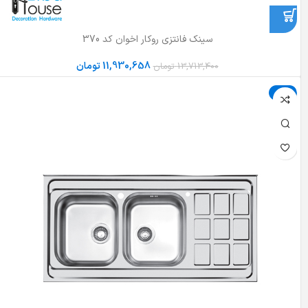
سینک فانتزی روکار اخوان کد 370
11,930,658
تومان
13,713,400
تومان
حراج