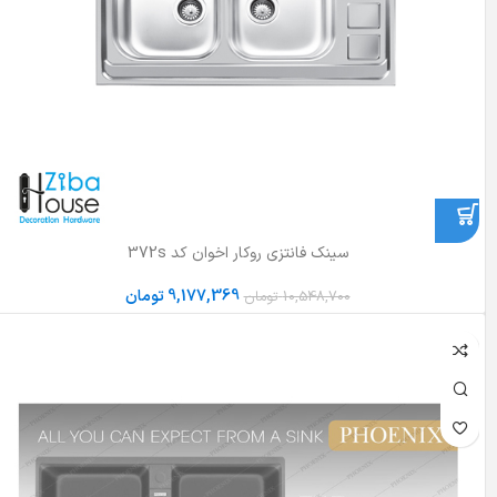
سینک فانتزی روکار اخوان کد 372s
9,177,369
تومان
10,548,700
تومان