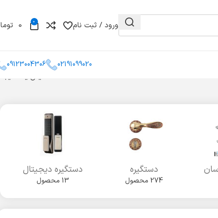
0
ورود / ثبت نام
0
توما
09123004306
02191099020
نمایش یک نتیجه
و مغزی
گونیا
کشو میله ای
سان
دستگیره
دستگیره دیجیتال
274 محصول
13 محصول