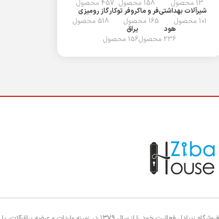
13 محصول
158 محصول
457 محصول
شیرآلات بهداشتی
فر و ماکروفر توکار
گاز رومیزی
101 محصول
165 محصول
518 محصول
هود
یراق
236 محصول
156 محصول
فروشگاه زیبادل فعالیت خود را از سال ۱۳۷۹ در زمینه واردات و عرضه یراق‌آلات