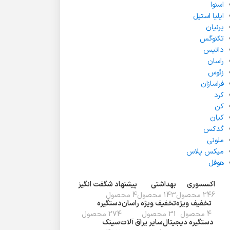
اسنوا
ایلیا استیل
پرنیان
تکنوگس
داتیس
راسان
زئوس
فراسازان
کرد
کن
کیان
گدکس
ملونی
میکس پلاس
هوفل
اکسسوری
بهداشتی
پیشنهاد شگفت انگیز
246 محصول
143 محصول
4 محصول
تخفیف ويژه
تخفیف ویژه راسان
دستگیره
4 محصول
31 محصول
274 محصول
دستگیره دیجیتال
سایر یراق آلات
سینک