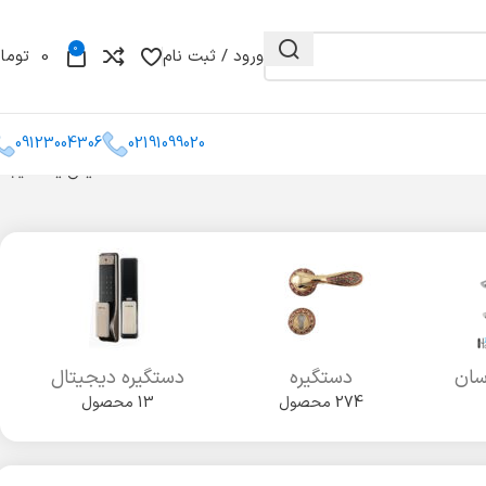
0
ورود / ثبت نام
0
توما
09123004306
02191099020
نمایش یک نتیجه
و مغزی
گونیا
کشو میله ای
سان
دستگیره
دستگیره دیجیتال
274 محصول
13 محصول