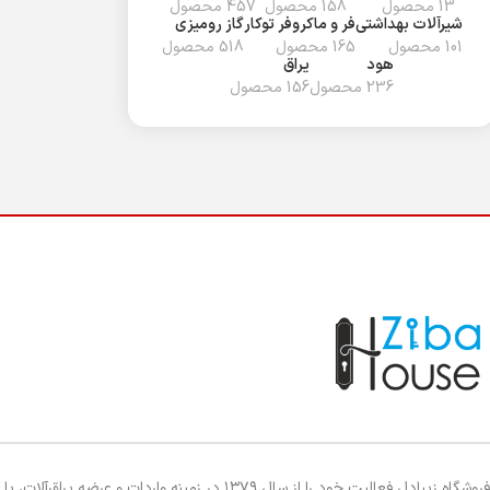
13 محصول
158 محصول
457 محصول
شیرآلات بهداشتی
فر و ماکروفر توکار
گاز رومیزی
101 محصول
165 محصول
518 محصول
هود
یراق
236 محصول
156 محصول
فروشگاه زیبادل فعالیت خود را از سال ۱۳۷۹ در زمینه واردات و عرضه یراق‌آلات