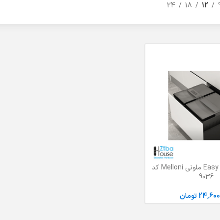
24
18
12
سطل 2 قلو Easy Fit ملونی Melloni کد
ید
9036
24,600
تومان