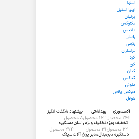
اسنوا
ایلیا استیل
پرنیان
تکنوگس
داتیس
راسان
زئوس
فراسازان
کرد
کن
کیان
گدکس
ملونی
میکس پلاس
هوفل
اکسسوری
بهداشتی
پیشنهاد شگفت انگیز
246 محصول
143 محصول
8 محصول
تخفیف ويژه
تخفیف ویژه راسان
دستگیره
22 محصول
31 محصول
274 محصول
دستگیره دیجیتال
سایر یراق آلات
سینک