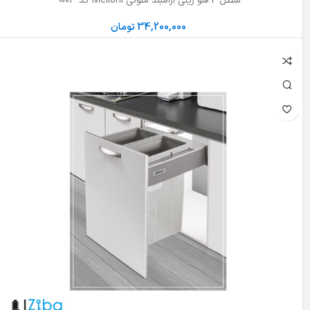
سطل 2 قلو ریلی آرامبند ملونی Melloni کد 9003
34,200,000
تومان