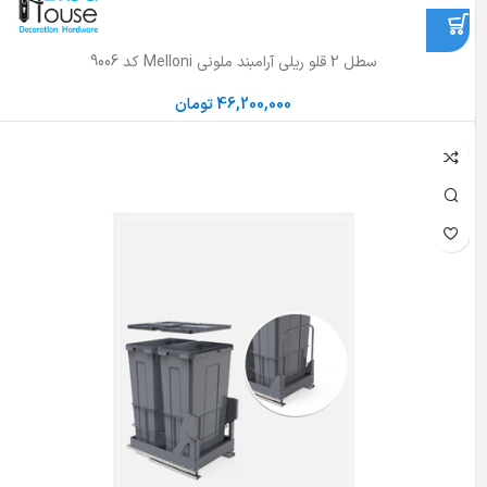
سطل 2 قلو ریلی آرامبند ملونی Melloni کد 9006
46,200,000
تومان