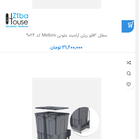
سطل 2قلو ریلی آرامبند ملونی Melloni کد 9026
31,200,000
تومان