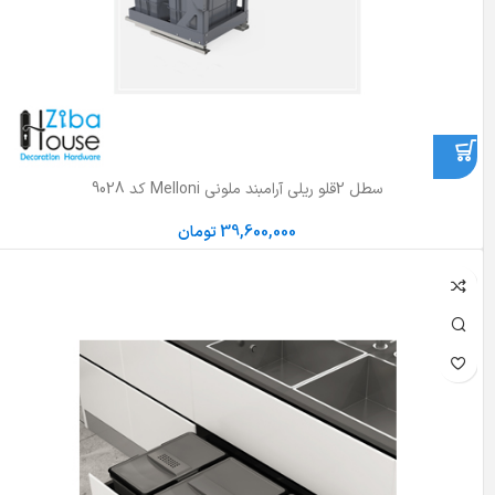
سطل 2قلو ریلی آرامبند ملونی Melloni کد 9028
39,600,000
تومان