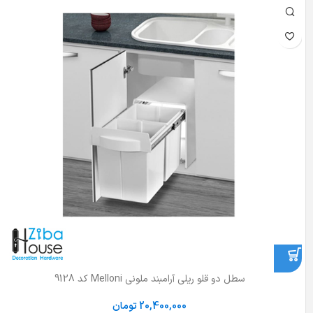
سطل دو قلو ریلی آرامبند ملونی Melloni کد 9128
20,400,000
تومان