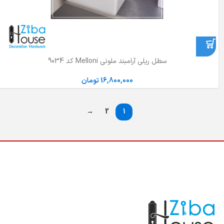
سطل ریلی آرامبند ملونی Melloni کد 9034
16,800,000
تومان
→
2
1