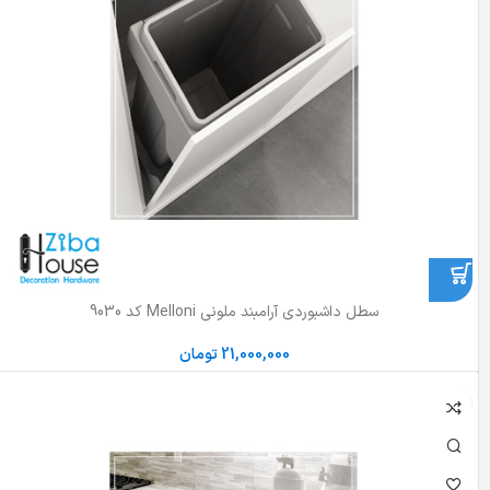
سطل داشبوردی آرامبند ملونی Melloni کد 9030
21,000,000
تومان