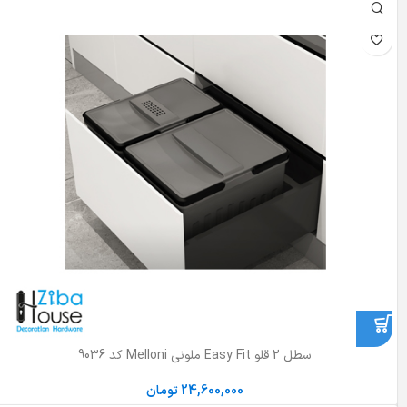
سطل 2 قلو Easy Fit ملونی Melloni کد 9036
24,600,000
تومان